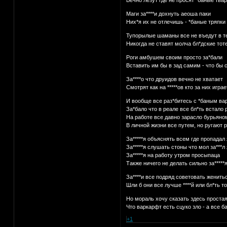
Маги за****и дохнуть аеоша паки
Них*я их не отлечишь - *баные тряпки
Тупорылые шаманы все не въедут в т
Никогда не ставят молча бл*дские то
Роги амбушем своим просто за*бали
Вставить им бы в зад самим - что бы с
За****о что друидов вечно не хватает
Смотрят как на *****ов кто за них играе
И вообще все раз*битесь с *баным в
За*бало что в реале все бл*ть встало 
На работе все давно зарасло бурьяно
В личной жизни все путем, но ругают р
За*****я объяснять всем где пропадал 
За*****я слушать стоны что мол за***л 
За*****я на работу утром просыпаца
Также ничего не делать сильно за*****
За****и все подряд советовать женить
Шли б они все лучше ****й или бл*ть т
Но мораль хочу сказать здесь простая
Что варкарфт есть сцуко зло - а все б
+1