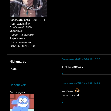
Зарегистрирован
: 2011-07-17
Приглашений:
0
Сообщений:
1530
Уважение:
+5
Провел на форуме:
2 дня 4 часа
Последний визит:
2012-06-08 21:01:00
Поделиться
2011-07-18 18:16:35
Nightmaree
В топку автора...
Гость
0
Поделиться
2011-08-04 15:40:51
Человечек
Улыбнуло
Бог форума
Лови ПлюсегГг
0