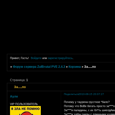
Привет, Гость!
Войдите
или
зарегистрируйтесь
.
»
Форум сервера ZulBrutal PVE 2.4.3
»
Корзина
»
За.....ло
Страница:
1
За.....ло
Поделиться
2010-08-15 20:07:27
Ауле
Почему у таурена грустное *бало?
VIP ПОЛЬЗОВАТЕЛЬ
Потому что ВоВе бегать просто за****о
За****и паладины, с их бл*ть шиелдАм
За****и элфы гниды с длинными ушам