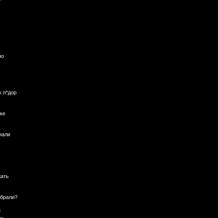
но
к п*дор
аке
нали
жать
 брали?
и
ри