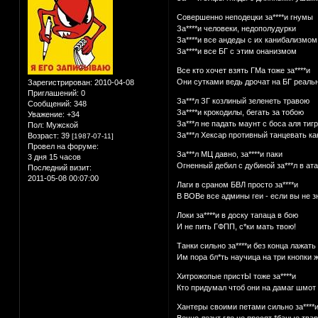
Совершенно неподецки за****и гнумы
За****и человеки, недополудурки
За****и все андеды с их канибализмом
За****и все БГ с этим онанизмом
Все кто хочет взять ГМа тоже за****и
Они сутками ведь дрочат на БГ реаль
Зарегистрирован
: 2010-04-08
Приглашений:
0
За***л ЗГ козлиный зеленеть травою
Сообщений:
348
За****и крокодилы, бегать за тобою
Уважение:
+34
За***л не падать маунт с боса аля тигр
Пол:
Мужской
За***л Хексар противный танцевать ка
Возраст:
39
[1987-07-11]
Провел на форуме:
За***л МЦ давно, за****и паки
3 дня 15 часов
Огненный дебил с дубиной за***л в ат
Последний визит:
2011-05-08 00:07:00
Лаги в сраном БВЛ просто за****и
В ВОВе все админы геи - если вы не з
Локи за****и в доску тапаца в бою
И не пить ГФПП, с*ки мать твою!
Танки сильно за****и без конца лажать
Им пора бл*ть научица на три кнопки 
Хитрожопые пристЫ тоже за****и
Кто придумал чтоб они на дамаг шмот
Хантеры своими петами сильно за****
Вечно лезут где не просят *баные тва