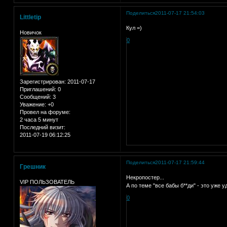
Поделиться
2011-07-17 21:54:03
Littletip
Кул =)
Новичок
0
Зарегистрирован
: 2011-07-17
Приглашений:
0
Сообщений:
3
Уважение:
+0
Провел на форуме:
2 часа 5 минут
Последний визит:
2011-07-19 06:12:25
Поделиться
2011-07-17 21:59:44
Грешник
Некропостер...
VIP ПОЛЬЗОВАТЕЛЬ
А по теме "все бабы б**ди" - это уже 
0