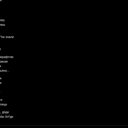
ему
темы
*ки знали
т
аркрафтом
раком
м
ьяно...
я
я
я
ся
опица
, дяди
абы бл*ди