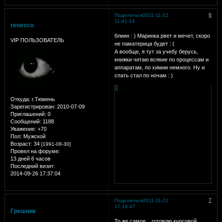
6
Поделиться
2011-11-22
11:41:14
renesco
блиин : ) Маринка рвет и мечет, скоро
VIP ПОЛЬЗОВАТЕЛЬ
не паматерица будет : (
А вообще, я тут за учебу берусь,
книжки читаю всякие по процессам и
аппаратам, по химии немного. Ну и
спать стал по ночам : )
0
Откуда:
г.Тюмень
Зарегистрирован
: 2010-07-09
Приглашений:
0
Сообщений:
1188
Уважение:
+70
Пол:
Мужской
Возраст:
34
[1991-08-30]
Провел на форуме:
13 дней 6 часов
Последний визит:
2014-09-26 17:37:04
7
Поделиться
2011-11-22
17:19:47
Грешник
То же самое... готовлю курсовой,