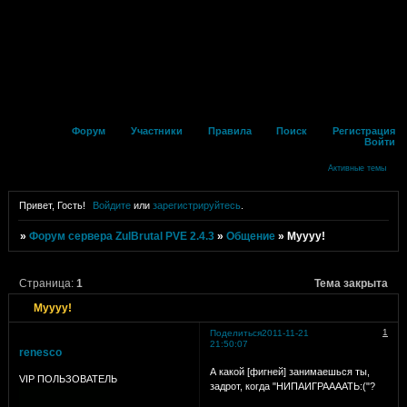
Форум
Участники
Правила
Поиск
Регистрация
Войти
Активные темы
Привет, Гость!
Войдите
или
зарегистрируйтесь
.
»
Форум сервера ZulBrutal PVE 2.4.3
»
Общение
»
Муууу!
Страница:
1
Тема закрыта
Муууу!
1
Поделиться
2011-11-21
21:50:07
renesco
А какой [фигней] занимаешься ты,
VIP ПОЛЬЗОВАТЕЛЬ
задрот, когда "НИПАИГРААААТЬ:("?