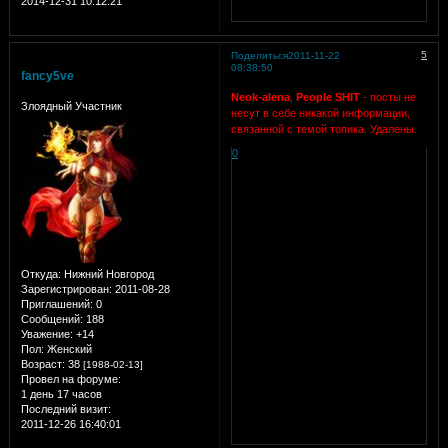
2014-12-31 10:12:21
5
Поделиться
2011-11-22
08:38:50
fancy5ve
Neok-alena
,
People SHIT
- посты не
Злоядный Участник
несут в себе никакой информации,
связанной с темой топика. Удалены.
0
Откуда:
Нижний Новгород
Зарегистрирован
: 2011-08-28
Приглашений:
0
Сообщений:
188
Уважение:
+14
Пол:
Женский
Возраст:
38
[1988-02-13]
Провел на форуме:
1 день 17 часов
Последний визит:
2011-12-26 16:40:01