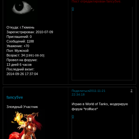
Пост отредактирован fancy5ve.
0
Откуда:
г.Тюмень
Зарегистрирован
: 2010-07-09
Приглашений:
0
Сообщений:
1188
Уважение:
+70
Пол:
Мужской
Возраст:
34
[1991-08-30]
Провел на форуме:
13 дней 6 часов
Последний визит:
2014-09-26 17:37:04
2
Поделиться
2011-11-21
22:34:18
fancy5ve
Играю в World of Tanks, модерирую
Злоядный Участник
форум *trollface*
0