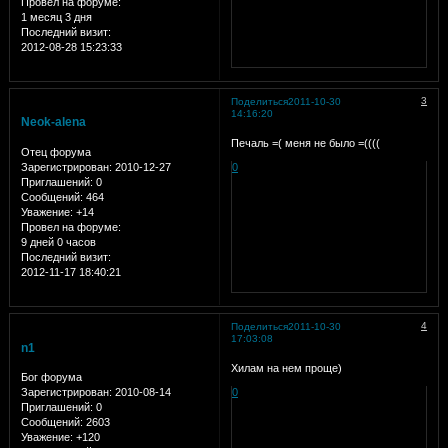
Провел на форуме:
1 месяц 3 дня
Последний визит:
2012-08-28 15:23:33
3
Поделиться
2011-10-30
14:16:20
Neok-alena
Печаль =( меня не было =((((
Отец форума
Зарегистрирован
: 2010-12-27
0
Приглашений:
0
Сообщений:
464
Уважение:
+14
Провел на форуме:
9 дней 0 часов
Последний визит:
2012-11-17 18:40:21
4
Поделиться
2011-10-30
17:03:08
n1
Хилам на нем проще)
Бог форума
Зарегистрирован
: 2010-08-14
0
Приглашений:
0
Сообщений:
2603
Уважение:
+120