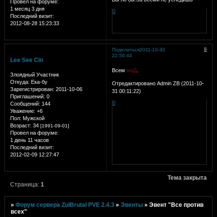
Провел на форуме:
1 месяц 3 дня
0
Последний визит:
2012-08-28 15:23:33
9
Поделиться
2011-10-30
22:56:44
Lee See Cin
Всем
маД
.
Злоядный Участник
Откуда:
Ека-бу
Отредактировано Admin ZB (2011-10-
Зарегистрирован
: 2011-10-06
31 00:11:22)
Приглашений:
0
0
Сообщений:
144
Уважение:
+6
Пол:
Мужской
Возраст:
34
[1991-09-01]
Провел на форуме:
1 день 11 часов
Последний визит:
2012-02-09 12:27:47
Тема закрыта
Страница:
1
»
Форум сервера ZulBrutal PVE 2.4.3
»
Эвенты
»
Эвент "Все против
всех"