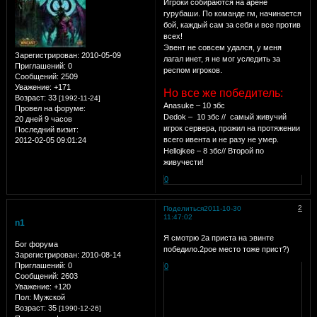
Игроки собираются на арене
гурубаши. По команде гм, начинается
бой, каждый сам за себя и все против
всех!
Эвент не совсем удался, у меня
Зарегистрирован
: 2010-05-09
лагал инет, я не мог уследить за
Приглашений:
0
респом игроков.
Сообщений:
2509
Уважение:
+171
Но все же победитель:
Возраст:
33
[1992-11-24]
Anasuke – 10 збс
Провел на форуме:
Dedok – 10 збс // самый живучий
20 дней 9 часов
игрок сервера, прожил на протяжении
Последний визит:
всего ивента и не разу не умер.
2012-02-05 09:01:24
Hellojkee – 8 збс// Второй по
живучести!
0
2
Поделиться
2011-10-30
11:47:02
n1
Я смотрю 2а приста на эвинте
Бог форума
победило.2рое место тоже прист?)
Зарегистрирован
: 2010-08-14
Приглашений:
0
0
Сообщений:
2603
Уважение:
+120
Пол:
Мужской
Возраст:
35
[1990-12-26]