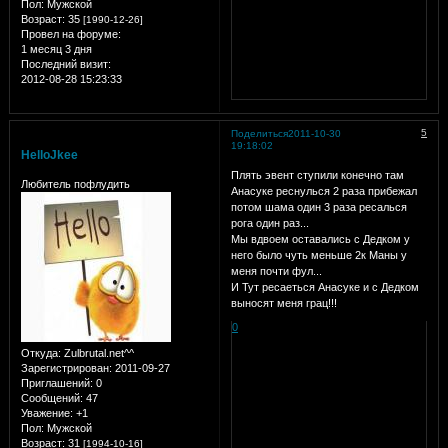
Пол:
Мужской
Возраст:
35
[1990-12-26]
Провел на форуме:
1 месяц 3 дня
Последний визит:
2012-08-28 15:23:33
5
Поделиться
2011-10-30
19:18:02
HelloJkee
Плять эвент ступили конечно там
Любитель пофлудить
Анасуке реснулься 2 раза прибежал
потом шама один 3 раза ресалься
рога один раз...
Мы вдвоем оставались с Дедком у
него было чуть меньше 2к Маны у
меня почти фул...
И Тут ресаеться Анасуке и с Дедком
выносят меня грац!!!
0
Откуда:
Zulbrutal.net^^
Зарегистрирован
: 2011-09-27
Приглашений:
0
Сообщений:
47
Уважение:
+1
Пол:
Мужской
Возраст:
31
[1994-10-16]