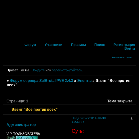
Форум
Участники
Правила
Поиск
Регистрация
Войти
Активные темы
Привет, Гость!
Войдите
или
зарегистрируйтесь
.
»
Форум сервера ZulBrutal PVE 2.4.3
»
Эвенты
»
Эвент "Все против
всех"
Страница:
1
Тема закрыта
Эвент "Все против всех"
1
Поделиться
2011-10-30
11:33:37
Администратор
Суть:
VIP ПОЛЬЗОВАТЕЛЬ