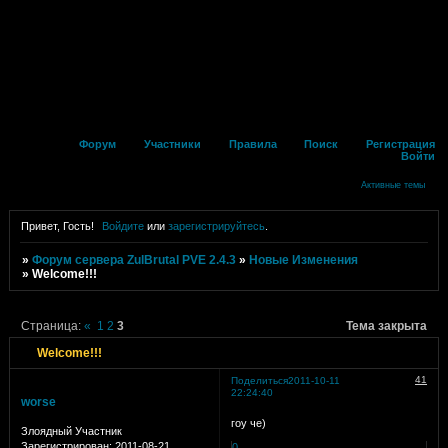
Форум
Участники
Правила
Поиск
Регистрация
Войти
Активные темы
Привет, Гость!
Войдите
или
зарегистрируйтесь
.
»
Форум сервера ZulBrutal PVE 2.4.3
»
Новые Изменения
»
Welcome!!!
Страница:
«
1
2
3
Тема закрыта
Welcome!!!
41
Поделиться
2011-10-11
22:24:40
worse
гоу че)
Злоядный Участник
Зарегистрирован
: 2011-08-21
0