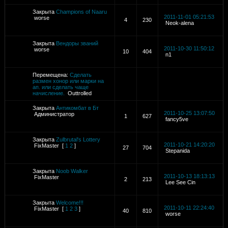
Закрыта
Champions of Naaru
2011-11-01 05:21:53
worse
4
230
Neok-alena
Закрыта
Вендоры званий
2011-10-30 11:50:12
worse
10
404
n1
Перемещена:
Сделать
размен хонор или марки на
ап. или сделать чаще
начисление.
Outtrolled
Закрыта
Антикомбат в Бт
2011-10-25 13:07:50
Администратор
1
627
fancy5ve
Закрыта
Zulbrutal's Lottery
2011-10-21 14:20:20
FixMaster
[
1
2
]
27
704
Stepanida
Закрыта
Noob Walker
2011-10-13 18:13:13
FixMaster
2
213
Lee See Cin
Закрыта
Welcome!!!
2011-10-11 22:24:40
FixMaster
[
1
2
3
]
40
810
worse