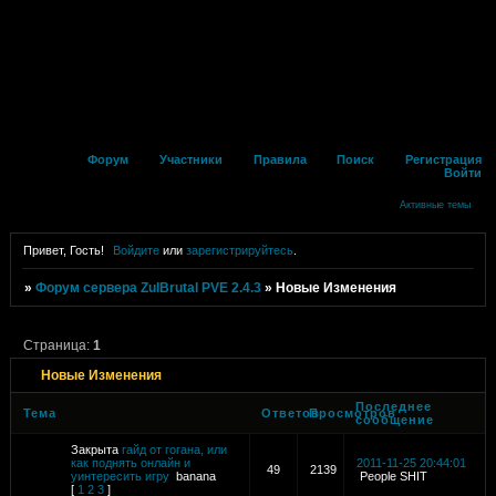
Форум
Участники
Правила
Поиск
Регистрация
Войти
Активные темы
Привет, Гость!
Войдите
или
зарегистрируйтесь
.
»
Форум сервера ZulBrutal PVE 2.4.3
»
Новые Изменения
Страница:
1
Новые Изменения
Последнее
Тема
Ответов
Просмотров
сообщение
Закрыта
гайд от гогана, или
как поднять онлайн и
2011-11-25 20:44:01
49
2139
уинтересить игру
banana
People SHIT
[
1
2
3
]