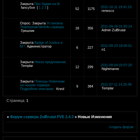
Закрыта
Про баджи на бг
2011-10-11 19:41:15
fancy5ve
[
1
2
3
]
52
1175
renesco
Опрос:
Закрыта
Установка
2011-09-26 01:55:14
Teamspeak/Ventrilo сервера
18
356
Admin ZulBrutal
Грешник
Закрыта
Badge of Justice и
2011-09-23 18:00:01
БГ!
Администратор
6
227
n1
Закрыта
Некое предложение
2011-09-04 03:07:20
Templar
12
299
Nightmaree
Закрыта
Помощь Новичкам
2011-07-11 14:26:48
на нашем сервере.
9
384
Templar
Подробное описание.
Kreol
Страница:
1
»
Форум сервера ZulBrutal PVE 2.4.3
»
Новые Изменения
создать форум