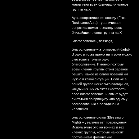
магии тени всех ближайших членов
группы на Х.
Аура сопротивления холоду (Frost
Resistance Aura) - увеличивает
сопротивляемость холоду всех
ближайших членов группы на Х.
Благословения (Blessings).
Благословение – это короткий бафф.
В одно и то же время на игрока можно
скастовать только одно
благословение. Именно поэтому,
всем членам группы стоит заранее
решить, какое из благословений им
нужно в какой ситуации. Если же в
вашей группе несколько паладинов,
каждый из них сможет скастовать
свое благословение, и лимит будет
считаться по принципу «по одному
благословению с паладина на
человека».
Благословение силой (Blessing of
Might) – увеличивает повреждения.
Используйте это на воинах и тех
членах группы, которые наносят
противникам физические