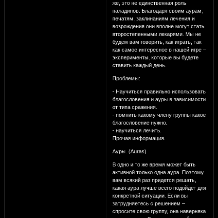
же, это не единственная роль
паладинов. Благодаря своим аурам,
печатям, заклинаниям лечения и
возрождения они вполне могут стать
второстепенными лекарями. Мы не
будем вам говорить, как играть, так
как самое интересное в нашей игре –
эксперименты, которые вы будете
ставить каждый день.
Проблемы:
- Научиться правильно использовать
благословения и ауры в зависимости
от типа сражения.
- помнить какому члену группы какое
благословение нужно.
- научиться лечить.
Прочая информация.
Ауры. (Auras)
В одно и то же время может быть
активной только одна аура. Поэтому
вам всякий раз придется решать,
какая аура лучше всего подойдет для
конкретной ситуации. Если вы
затрудняетесь с решением –
спросите свою группу, она наверняка