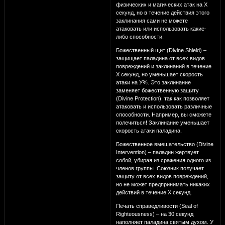
физических и магических атак на Х
секунд, но в течение действия этого
заклинания сами не можете
атаковать или использовать какие-
либо способности.
Божественный щит (Divine Shield) –
защищает паладина от всех видов
повреждений и заклинаний в течение
Х секунд, но уменьшает скорость
атаки на У%. Это заклинание
заменяет божественную защиту
(Divine Protection), так как позволяет
атаковать и использовать различные
способности. Например, вы сможете
полечиться! Заклинание уменьшает
скорость атаки паладина.
Божественное вмешательство (Divine
Intervention) – паладин жертвует
собой, убирая из сражения одного из
членов группы. Союзник получает
защиту от всех видов повреждений,
но не может предпринимать никаких
действий в течение Х секунд.
Печать справедливости (Seal of
Righteousness) – на 30 секунд
наполняет паладина святым духом. У