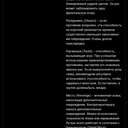
блокирования ударов щитом. За раз
может заблокировать одну
фронтальную атаку.
Разоружить (Disarm) – если
противник вооружен, эта способность
на короткий промежуток времени
существенно уменьшит наносимые
им повреждения. Очень долгая
перезарядка.
Насмешка (Taunt) – способность,
вызывающая агро. При успешном
использовании привлекаетвнимание
противника, заставляя его атаковать
именно вас. Если вывыполняете роль
танка, рекомендуем регулярно
использовать этуспособность, чтобы
«держать» монстров. Естественно, в
группе должныбыть лекари.
Месть (Revenge) – мгновенная атака,
наносящая дополнительные
повреждения. Контратакуетврага,
нанося дополнительные
повреждения. Можно использовать
толькопосле блока или парирования.
Лучше всего работает в сочетании с
блокомщитом (Shield Block).