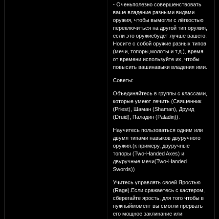
- Оченьполезно совершенствовать
ваше владение разными видами
оружия, чтобы вымогли с лёгкостью
переключиться на другой тип оружия,
если это оружиебудет лучше вашего.
Носите с собой оружие разных типов
(мечи, топоры,молоты и т.д.), время
от времени используйте их, чтобы
повысить вашинавыки владения ими.
Советы:
Объединяйтесь в группы с классами,
которые умеют лечить (Священник
(Priest), Шаман (Shaman), Друид
(Druid), Паладин (Paladin)).
Научитесь пользоваться одним или
двумя типами навыков двуручного
оружия.(к примеру, двуручные
топоры (Two-Handed Axes) и
двуручные мечи(Two-Handed
Swords))
Учитесь управлять своей Яростью
(Rage).Если сражаетесь с кастером,
сберегайте ярость, для того чтобы в
нужныймомент вы смогли прервать
его мощное заклинание или