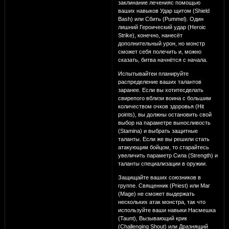
заклинание леченияс помощью
ваших навыков Удар щитом (Shield
Bash) или Сбить (Pummel). Один
лишний Героический удар (Heroic
Strike), конечно, нанесёт
дополнительный урон, но монстр
сможет себя полечить и, можно
сказать, битва начнётся с начала.
Испытывайтеи планируйте
распределение ваших талантов
заранее. Если вы хотитесделать
свирепого вблизи воина с большим
количеством очков здоровья (Hit
points), вы должны остановить свой
выбор на параметре выносливость
(Stamina) и выбрать защитные
таланты. Если же вы решили стать
атакующим бойцом, то старайтесь
увеличить параметр Сила (Strength) и
таланты специализации в оружии.
Защищайте ваших союзников в
группе. Священник (Priest) или Маг
(Mage) не сможет выдержать
нескольких атак монстра, так что
используйте ваши навыки Насмешка
(Taunt), Вызывающий крик
(Challenging Shout) или Дразнящий