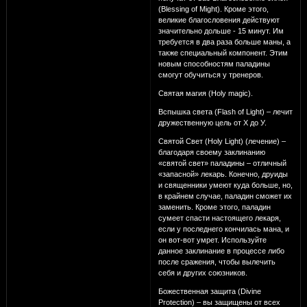
(Blessing of Might). Кроме этого,
великие благословения действуют
значительно дольше - 15 минут. Им
требуется в два раза больше маны, а
также специальный компонент. Этим
новым способностям паладины
смогут обучиться у тренеров.
Святая магия (Holy magic).
Вспышка света (Flash of Light) – лечит
дружественную цель от Х до У.
Святой Свет (Holy Light) (лечение) –
благодаря своему заклинанию
«святой свет» паладины – отличный
«запасной» лекарь. Конечно, друиды
и священники умеют куда больше, но,
в крайнем случае, паладин сможет их
заменить. Кроме этого, паладин
сумеет спасти настоящего лекаря,
если у последнего кончилась мана, и
он вот-вот умрет. Используйте
данное заклинание в процессе либо
после сражения, чтобы вылечить
себя и других союзников.
Божественная защита (Divine
Protection) – вы защищены от всех