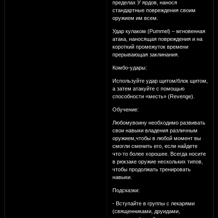
пределах У ярдов, нанося
стандартные повреждения своим
оружием им всем.
Удар кулаком (Pummel) – мгновенная
атака, наносящая повреждения и на
короткий промежуток времени
прерывающая заклинания.
Комбо-удары:
Используйте удар щитом/блок щитом,
а затем атакуйте с помощью
способности «месть» (Revenge).
Обучение:
Любомувоину необходимо развивать
свои навыки владения различным
оружием,чтобы в любой момент вы
смогли сменить его, если найдете
что-то более хорошее. Всегда носите
в рюкзаке оружие нескольких типов,
чтобы продолжать тренировать
навыки.
Подсказки:
- Вступайте в группы с лекарями
(священниками, друидами,