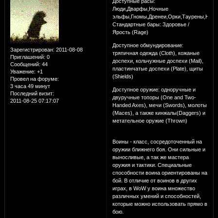
Доступные расы:
Люди,Дварфы,Ночные
эльфы,Гномы,Дренеи,Орки,Таурены,Нежи
Стандартные бары: Здоровье /
Ярость (Rage)
Доступное обмундирование:
Зарегистрирован
: 2011-08-08
тряпичная одежда (Cloth), кожаные
Приглашений:
0
доспехи, кольчужные доспехи (Mail),
Сообщений:
44
пластинчатые доспехи (Plate), щиты
Уважение:
+1
(Shields)
Провел на форуме:
3 часа 49 минут
Доступное оружие: одноручные и
Последний визит:
двуручные топоры (One and Two-
2011-08-25 07:17:07
Handed Axes), мечи (Swords), молоты
(Maces), а также кинжалы(Daggers) и
метательное оружие (Thrown)
Воины - класс, сосредоточенный на
оружии ближнего боя. Они сильные и
выносливые, а так же мастера
оружия и тактики. Специальные
способности воина ориентированы на
бой. В отличие от воинов в других
играх, в WoW у воина множество
различных умений и способностей,
которые можно использовать прямо в
бою.