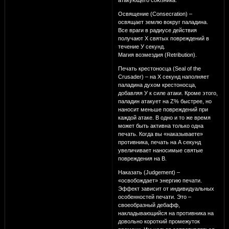
Освящение (Consecration) –
освящает землю вокруг паладина.
Все враги в радиусе действия
получают Х святых повреждений в
течение У секунд.
Магия возмездия (Retribution).
Печать крестоносца (Seal of the
Crusader) – на Х секунд наполняет
паладина духом крестоносца,
добавляя У к силе атаки. Кроме этого,
паладин атакует на Z% быстрее, но
наносит меньше повреждений при
каждой атаке. В одно и то же время
может быть активна только одна
печать. Когда вы «наказываете»
противника, печать на А секунд
увеличивает наносимые святые
повреждения на В.
Наказать (Judgement) –
«освобождает» энергию печати.
Эффект зависит от индивидуальных
особенностей печати. Это –
своеобразный дебафф,
накладывающийся на противника на
довольно короткий промежуток