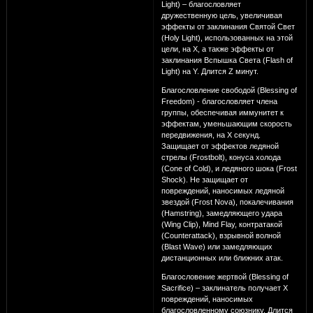
Light) – благословляет
дружественную цель, увеличивая
эффекты от заклинания Святой Свет
(Holy Light), использованных на этой
цели, на Х, а также эффекты от
заклинания Вспышка Света (Flash of
Light) на Y. Длится Z минут.
Благословление свободой (Blessing of
Freedom) - благословляет члена
группы, обеспечивая иммунитет к
эффектам, уменьшающим скорость
передвижения, на Х секунд.
Защищает от эффектов ледяной
стрелы (Frostbolt), конуса холода
(Cone of Cold), и ледяного шока (Frost
Shock). Не защищает от
повреждений, наносимых ледяной
звездой (Frost Nova), покалечивания
(Hamstring), замедляющего удара
(Wing Clip), Mind Flay, контратакой
(Counterattack), взрывной волной
(Blast Wave) или замедляющих
дистанционных или ближних атак.
Благословение жертвой (Blessing of
Sacrifice) – заклинатель получает Х
повреждений, наносимых
благословленному союзнику. Длится