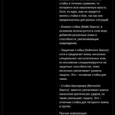
стойку в течение сражения, то
потеряете всю накопленную ярость.
Хотя, по идее, вам не придется
менять стойки в бою, так как они
предназначены для разных ситуаций.
- Боевая стойка (Battle Stance): в
основном используется в соло-игре,
добавляя различные атаки и
способности, увеличивающие
повреждения.
- Защитная стойка (Defensive Stance):
хотя и предлагает воину несколько
специальных наступательных атак,
но восновном специализируется на
защитных способностях, плюс
несколько увеличивает уровень
защиты. Это – основная стойка для
танка.
- Стойка берсеркера (Berserker
Stance): заметно увеличивает шансы
нанесения критических ударов, но
также уменьшает защиту. Это –
отличная стойка для «второго» воина
в группе.
Прочая информация.