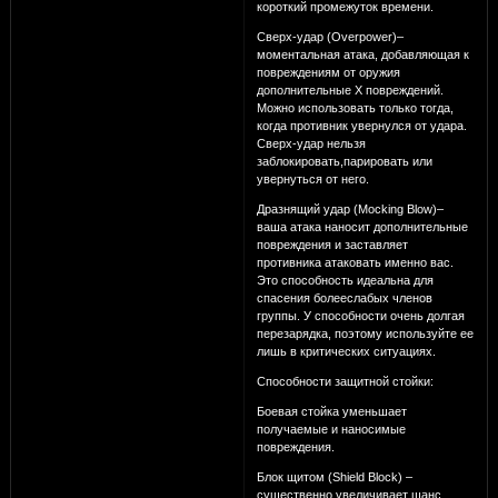
короткий промежуток времени.
Сверх-удар (Overpower)–
моментальная атака, добавляющая к
повреждениям от оружия
дополнительные Х повреждений.
Можно использовать только тогда,
когда противник увернулся от удара.
Сверх-удар нельзя
заблокировать,парировать или
увернуться от него.
Дразнящий удар (Mocking Blow)–
ваша атака наносит дополнительные
повреждения и заставляет
противника атаковать именно вас.
Это способность идеальна для
спасения болееслабых членов
группы. У способности очень долгая
перезарядка, поэтому используйте ее
лишь в критических ситуациях.
Способности защитной стойки:
Боевая стойка уменьшает
получаемые и наносимые
повреждения.
Блок щитом (Shield Block) –
существенно увеличивает шанс