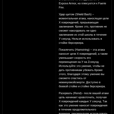
Expose Armor, но плюсуется к Faerie
Fire.
Удар щитом (Shield Bash) –
моментальная атака, наносящая цели
Х повреждений, прерывающая
заклинания. Кроме это, противник не
сможет наколдовать ни одно
заклинание из этой школы в течение
У секунд. Нельзя использовать в
стойке берсеркера.
Покалечить (Hamstring) – эта атака
наносит цели Х повреждений, а также
уменьшает скорость его
перемещения на У на Zсекунд.
Используйте это умение, чтобы не
дать противникам убежать.Кроме
этого, благодаря этому умению вы
сможете спастись от
неминуемойсмерти. Доступно в
боевой стойке и стойке берсеркера.
Разорвать (Rend)– после вашей атаки
цель начинает кровоточить, получая
Х повреждений каждые У секунд. Так
как это умение наносит повреждения
в течение продолжительного
времени, рекомендуем использовать