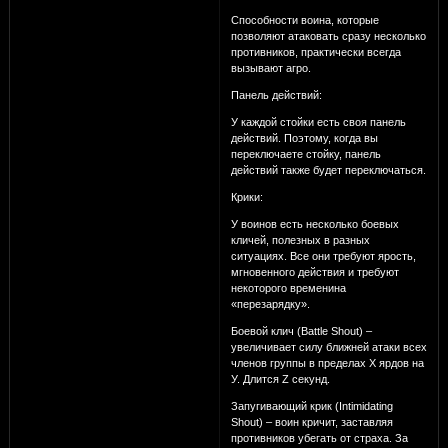
Способности воина, которые
позволяют атаковать сразу несколько
противников, практически всегда
вызывают агро.
Панель действий:
У каждой стойки есть своя панель
действий. Поэтому, когда вы
переключаете стойку, панель
действий также будет переключаться.
Крики:
У воинов есть несколько боевых
кличей, полезных в разных
ситуациях. Все они требуют ярость,
мгновенного действия и требуют
некоторого временина
«перезарядку».
Боевой клич (Battle Shout) –
увеличивает силу ближней атаки всех
членов группы в пределах Х ярдов на
У. Длится Z секунд.
Запугивающий крик (Intimidating
Shout) – воин кричит, заставляя
противников убегать от страха. За