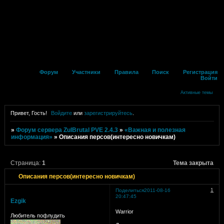
Форум
Участники
Правила
Поиск
Регистрация
Войти
Активные темы
Привет, Гость!
Войдите
или
зарегистрируйтесь
.
»
Форум сервера ZulBrutal PVE 2.4.3
»
«Важная и полезная
информация»
»
Описания персов(интересно новичкам)
Страница:
1
Тема закрыта
Описания персов(интересно новичкам)
1
Поделиться
2011-08-16
20:47:45
Ezgik
Warrior
Любитель пофлудить