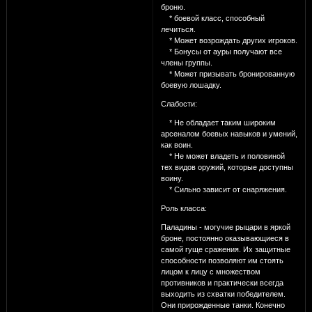
броню.
* боевой класс, способный
лечиться.
* Может возрождать других игроков.
* Бонусы от ауры получают все
члены группы.
* Может призывать бронированную
боевую лошадку.
Слабости:
* Не обладает таким широким
арсеналом боевых навыков и умений,
как воин.
* Не может владеть и половиной
тех видов оружий, которые доступны
воину.
* Сильно зависит от снаряжения.
Роль класса:
Паладины - могучие рыцари в яркой
броне, постоянно оказывающиеся в
самой гуще сражения. Их защитные
способности позволяют им стоять
лицом к лицу с множеством
противников и практически всегда
выходить из схватки победителем.
Они прирожденные танки. Конечно