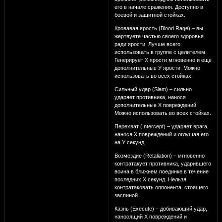
его в начале сражения. Доступно в
боевой и защитной стойках.
Кровавая ярость (Blood Rage) – вы
жертвуете частью своего здоровья
ради ярости. Лучше всего
использовать в группе с целителем.
Генерирует Х ярости мгновенно и еще
дополнительные У ярости. Можно
использовать во всех стойках.
Сильный удар (Slam) – сильно
ударяет противника, нанося
дополнительные Х повреждений.
Можно использовать во всех стойках.
Перехват (Intercept) – ударяет врага,
нанося Х повреждений и оглушая его
на У секунд.
Возмездие (Retaliation) – мгновенно
контратакует противника, ударившего
воина в ближнем поединке в течение
последних Х секунд. Нельзя
контратаковать оппонента, стоящего
заспиной.
Казнь (Execute) – добивающий удар,
наносящий Х повреждений и