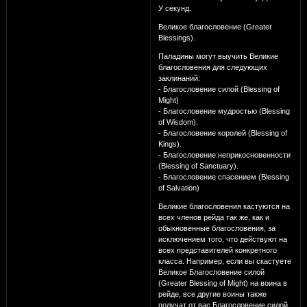
У секунд.
Великое благословение (Greater
Blessings).
Паладины могут выучить Великие
благословения для следующих
заклинаний:
- Благословение силой (Blessing of
Might)
- Благословение мудростью (Blessing
of Wisdom).
- Благословение королей (Blessing of
Kings).
- Благословение неприкосновенности
(Blessing of Sanctuary).
- Благословение спасением (Blessing
of Salvation)
Великие благословения кастуются на
всех членов рейда так же, как и
обыкновенные благословения, за
исключением того, что действуют на
всех представителей конкретного
класса. Например, если вы скастуете
Великое Благословение силой
(Greater Blessing of Might) на воина в
рейде, все другие воины также
получат от вас Благословение силой