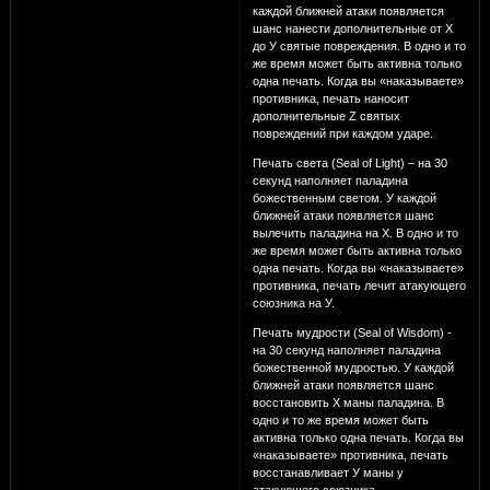
каждой ближней атаки появляется
шанс нанести дополнительные от Х
до У святые повреждения. В одно и то
же время может быть активна только
одна печать. Когда вы «наказываете»
противника, печать наносит
дополнительные Z святых
повреждений при каждом ударе.
Печать света (Seal of Light) – на 30
секунд наполняет паладина
божественным светом. У каждой
ближней атаки появляется шанс
вылечить паладина на Х. В одно и то
же время может быть активна только
одна печать. Когда вы «наказываете»
противника, печать лечит атакующего
союзника на У.
Печать мудрости (Seal of Wisdom) -
на 30 секунд наполняет паладина
божественной мудростью. У каждой
ближней атаки появляется шанс
восстановить Х маны паладина. В
одно и то же время может быть
активна только одна печать. Когда вы
«наказываете» противника, печать
восстанавливает У маны у
атакующего союзника.