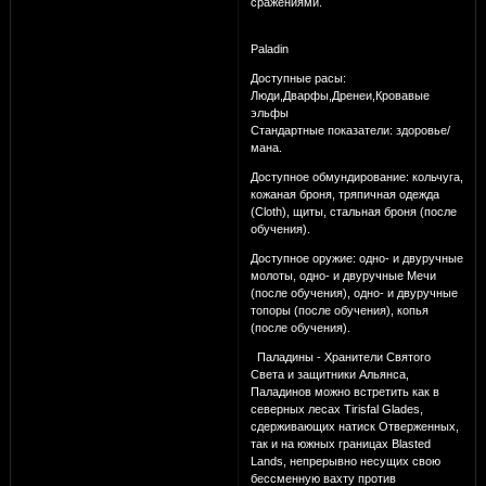
сражениями.
Paladin
Доступные расы:
Люди,Дварфы,Дренеи,Кровавые
эльфы
Стандартные показатели: здоровье/
мана.
Доступное обмундирование: кольчуга,
кожаная броня, тряпичная одежда
(Cloth), щиты, стальная броня (после
обучения).
Доступное оружие: одно- и двуручные
молоты, одно- и двуручные Мечи
(после обучения), одно- и двуручные
топоры (после обучения), копья
(после обучения).
Паладины - Хранители Святого
Света и защитники Альянса,
Паладинов можно встретить как в
северных лесах Tirisfal Glades,
сдерживающих натиск Отверженных,
так и на южных границах Blasted
Lands, непрерывно несущих свою
бессменную вахту против