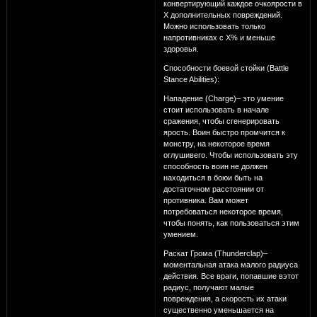
конвертирующий каждое очкоярости в
Х дополнительных повреждений.
Можно использовать только
напротивниках с Х% и меньше
здоровья.
Способности боевой стойки (Battle
Stance Abilities):
Нападение (Charge)– это умение
стоит использовать в начале
сражения, чтобы сгенерировать
ярость. Воин быстро промчится к
монстру, на некоторое время
оглушивего. Чтобы использовать эту
способность воин не должен
находиться в боюи быть на
достаточном расстоянии от
противника. Вам может
потребоваться некоторое время,
чтобы понять, как пользоваться этим
умением.
Раскат Грома (Thunderclap)–
моментальная атака малого радиуса
действия. Все враги, попавшие вэтот
радиус, получают малые
повреждения, а скорость их атаки
существенно уменьшается на