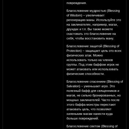
повреждения.
Благословение мудростью (Blessing
of Wisdom) – увеличивает
регенерацию маны. Используйте это
на заклинателях, например, магах,
друидах и т.п. Вы также можете
скастовать это благословение на
себя, чтобы восстановить ману.
Благословение защитой (Blessing of
Protection) – защищает цель ото всех
физических атак. Можно
использовать только на членов
группы. Под этим баффом игрок не
может атаковать или использовать
физические способности.
Благословение спасением (Blessing of
Salvation) – уменьшает агро. Это
полезный бафф для священников и
магов, не сильно бронированных, но
мощных заклинателей. Часто после
этого баффа монстры перестают
атаковать цель, что позволяет
хиленьким магам нанести куда
больше повреждений.
Благословение светом (Blessing of