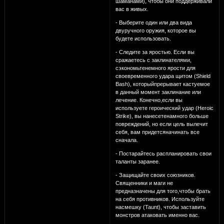
шаманами), чтобы они поддерживали
вас в живых.
- Выберите один или два вида
двуручного оружия, которое вы
будете использовать.
- Следите за яростью. Если вы
сражаетесь с заклинателями,
сэкономьтенемного ярости для
своевременного удара щитом (Shield
Bash), которыйпрерывает кастуемое
в данный момент заклинание или
лечение. Конечно,если вы
используете героический удар (Heroic
Strike), вы нанесетенамного больше
повреждений, но если цель вылечит
себя, вам придетсяначинать все
сначала.
- Постарайтесь распланировать свои
таланты заранее.
- Защищайте своих союзников.
Священники и маги не
предназначены для того,чтобы брать
на себя противников. Используйте
насмешку (Taunt), чтобы заставить
монстров атаковать именно вас.