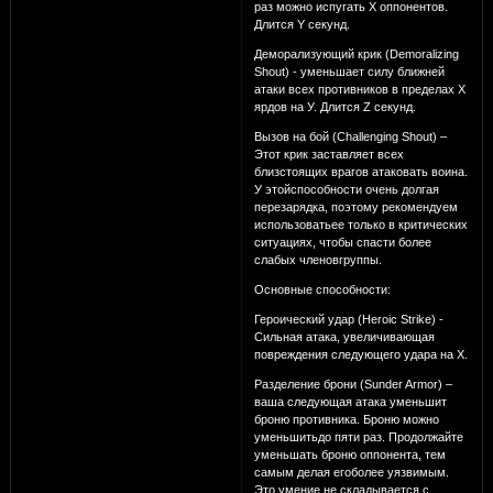
раз можно испугать Х оппонентов.
Длится Y секунд.
Деморализующий крик (Demoralizing
Shout) - уменьшает силу ближней
атаки всех противников в пределах Х
ярдов на У. Длится Z секунд.
Вызов на бой (Challenging Shout) –
Этот крик заставляет всех
близстоящих врагов атаковать воина.
У этойспособности очень долгая
перезарядка, поэтому рекомендуем
использоватьее только в критических
ситуациях, чтобы спасти более
слабых членовгруппы.
Основные способности:
Героический удар (Heroic Strike) -
Сильная атака, увеличивающая
повреждения следующего удара на Х.
Разделение брони (Sunder Armor) –
ваша следующая атака уменьшит
броню противника. Броню можно
уменьшитьдо пяти раз. Продолжайте
уменьшать броню оппонента, тем
самым делая егоболее уязвимым.
Это умение не складывается с