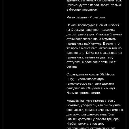
времени. Им нельзя сопротивляться.
Рекомендуется использовать только
в ближних поединках.
Магия защиты (Protection).
Печать правосудия (Seal of Justice) –
на Х секунд наполняет паладина
духом правосудия. У каждой ближней
атаки появляется шанс оглушить
противника на У секунд. В одно и то
же время может быть активна только
одна печать. Когда вы «наказываете»
противника, печать не дает ему
отступить с поля боя в течение У
секунд.
Справедливая ярость (Righteous
Fury) – увеличивает агро,
генерируемое святыми атаками
паладина на Х%. Длится У минут.
Навыки против нежити.
Когда вы начнете сталкиваться с
нежитью, убедитесь, что вы выучили
все навыки, предназначенные именно
для монстров данного типа. Эти
навыки доступны у любого тренера.
Чтобы прокачать навыки,
поспрашивайте окружающих, где