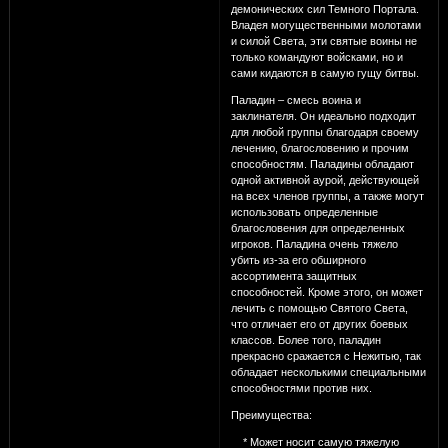
демонических сил Темного Портала.
Владея могущественными молотами
и силой Света, эти святые воины не
только командуют войсками, но и
сами кидаются в самую гущу битвы.
Паладин – смесь воина и
заклинателя. Он идеально подходит
для любой группы благодаря своему
лечению, благословению и прочим
способностям. Паладины обладают
одной активной аурой, действующей
на всех членов группы, а также могут
использовать определенные
благословения для определенных
игроков. Паладина очень тяжело
убить из-за его обширного
ассортимента защитных
способностей. Кроме этого, он может
лечить с помощью Святого Света,
что отличает его от других боевых
классов. Более того, паладин
прекрасно сражается с Нежитью, так
обладает несколькими специальными
способностями против них.
Преимущества:
* Может носит самую тяжелую