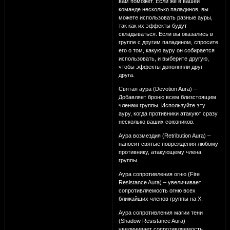
вам поможет. Если же в вашей
команде несколько паладинов, вы
можете использовать разные ауры,
так как их эффекты будут
складываться. Если вы оказались в
группе с другим паладином, спросите
его о том, какую ауру он собирается
использовать, и выберите другую,
чтобы эффекты дополняли друг
друга.
Святая аура (Devotion Aura) –
Добавляет броню всем близстоящим
членам группы. Используйте эту
ауру, когда противники атакуют сразу
несколько ваших союзников.
Аура возмездия (Retribution Aura) –
наносит святые повреждения любому
противнику, атакующему члена
группы.
Аура сопротивления огню (Fire
Resistance Aura) – увеличивает
сопротивляемость огню всех
ближайших членов группы на Х.
Аура сопротивления магии тени
(Shadow Resistance Aura) -
увеличивает сопротивляемость