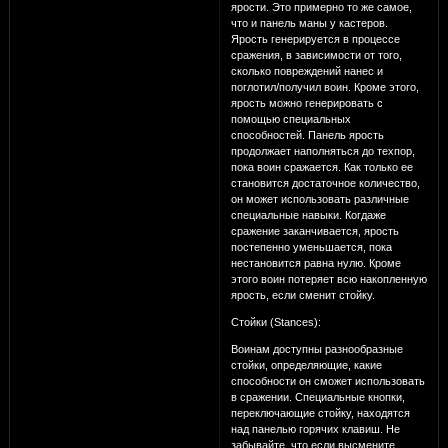
ярости. Это примерно то же самое,
что и панель маны у кастеров.
Ярость генерируется в процессе
сражения, в зависимости от того,
сколько повреждений нанес и
поглотил/получил воин. Кроме этого,
ярость можно генерировать с
помощью специальных
способностей. Панель ярость
продолжает наполняться до техпор,
пока воин сражается. Как только ее
становится достаточное количество,
он может использовать различные
специальные навыки. Когдаже
сражение заканчивается, ярость
постепенно уменьшается, пока
нестановится равна нулю. Кроме
этого воин потеряет всю накопленную
ярость, если сменит стойку.
Стойки (Stances):
Воинам доступны разнообразные
стойки, определяющие, какие
способности он сможет использовать
в сражении. Специальные кнопки,
переключающие стойку, находятся
над панелью горячих клавиш. Не
забывайте, что если высмените