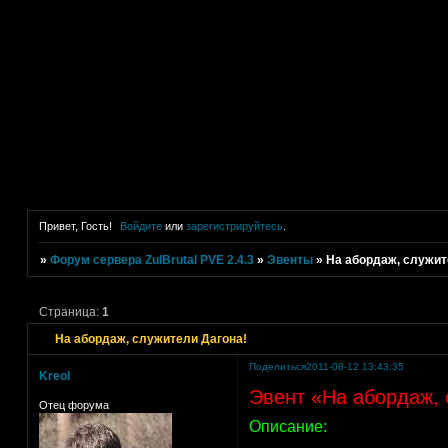
Привет, Гость!
Войдите
или
зарегистрируйтесь
.
»
Форум сервера ZulBrutal PVE 2.4.3
»
Эвенты
»
На абордаж, служит
Страница:
1
На абордаж, служители Дагона!
Поделиться
2011-08-12 13:43:35
Kreol
Эвент «На абордаж, 
Отец форума
Описание: