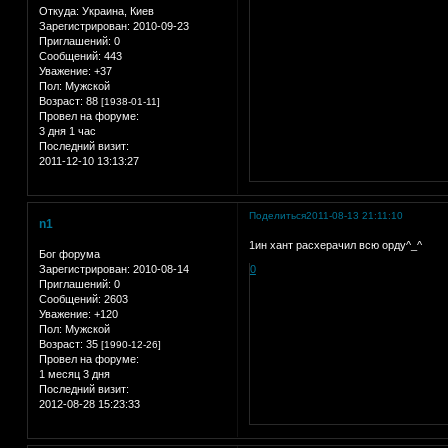
Откуда:
Украина, Киев
Зарегистрирован
: 2010-09-23
Приглашений:
0
Сообщений:
443
Уважение:
+37
Пол:
Мужской
Возраст:
88
[1938-01-11]
Провел на форуме:
3 дня 1 час
Последний визит:
2011-12-10 13:13:27
Поделиться
2011-08-13 21:11:10
n1
1ин хант расхерачил всю орду^_^
Бог форума
Зарегистрирован
: 2010-08-14
0
Приглашений:
0
Сообщений:
2603
Уважение:
+120
Пол:
Мужской
Возраст:
35
[1990-12-26]
Провел на форуме:
1 месяц 3 дня
Последний визит:
2012-08-28 15:23:33