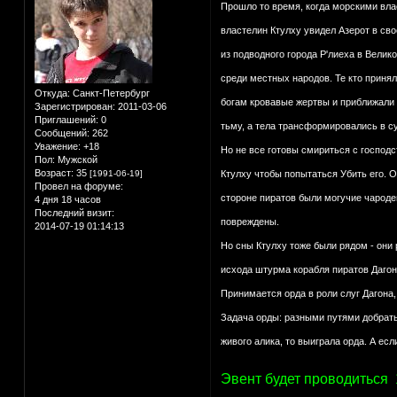
Прошло то время, когда морскими вла
властелин Ктулху увидел Азерот в св
из подводного города Р'лиеха в Велик
среди местных народов. Те кто принял
Откуда:
Санкт-Петербург
богам кровавые жертвы и приближали т
Зарегистрирован
: 2011-03-06
Приглашений:
0
тьму, а тела трансформировались в с
Сообщений:
262
Уважение:
+18
Но не все готовы смириться с господ
Пол:
Мужской
Возраст:
35
Ктулху чтобы попытаться Убить его. О
[1991-06-19]
Провел на форуме:
стороне пиратов были могучие чародеи
4 дня 18 часов
Последний визит:
повреждены.
2014-07-19 01:14:13
Но сны Ктулху тоже были рядом - они
исхода штурма корабля пиратов Дагон
Принимается орда в роли слуг Дагона,
Задача орды: разными путями добратьс
живого алика, то выиграла орда. А ес
Эвент будет проводиться 