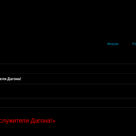
Форум
Уч
ели Дагона!
служители Дагона!»