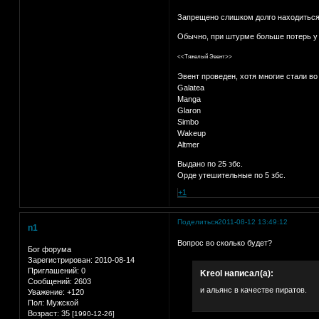
Запрещено слишком долго находиться 
Обычно, при штурме больше потерь у
<<Тяжелый Эвент>>
Эвент проведен, хотя многие стали в
Galatea
Manga
Glaron
Simbo
Wakeup
Altmer
Выдано по 25 збс.
Орде утешительные по 5 збс.
+1
Поделиться
2011-08-12 13:49:12
n1
Вопрос во сколько будет?
Бог форума
Зарегистрирован
: 2010-08-14
Приглашений:
0
Kreol написал(а):
Сообщений:
2603
и альянс в качестве пиратов.
Уважение:
+120
Пол:
Мужской
Возраст:
35
[1990-12-26]