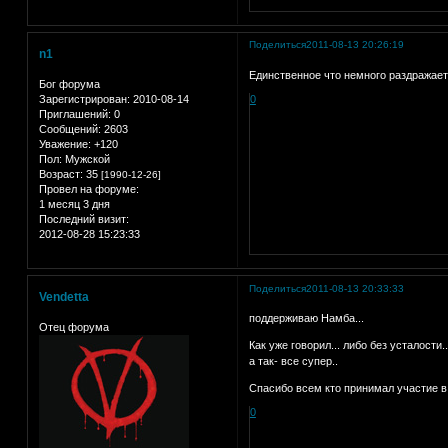
Поделиться
2011-08-13 20:26:19
n1
Единственное что немного раздражает
Бог форума
Зарегистрирован
: 2010-08-14
0
Приглашений:
0
Сообщений:
2603
Уважение:
+120
Пол:
Мужской
Возраст:
35
[1990-12-26]
Провел на форуме:
1 месяц 3 дня
Последний визит:
2012-08-28 15:23:33
Поделиться
2011-08-13 20:33:33
Vendetta
поддерживаю Намба...
Отец форума
Как уже говорил... либо без усталости.
а так- все супер..
Спасибо всем кто принимал участие в 
0