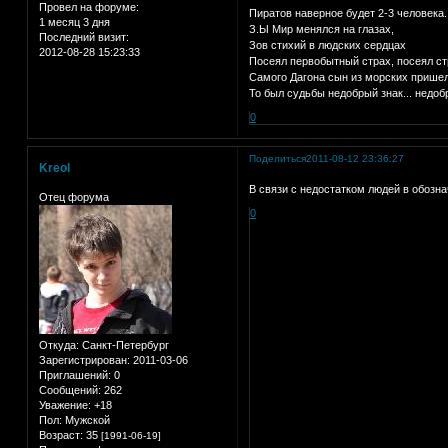
Провел на форуме:
Пиратов наверное будет 2-3 человека....
1 месяц 3 дня
З.Ы Мир менялся на глазах,
Последний визит:
Зов стихий в людских сердцах
2012-08-28 15:23:33
Посеял первобытный страх, посеял с
Самого Дагона сын из морских пришел
То был судьбы недобрый знак... недоб
0
Поделиться
2011-08-12 23:36:27
Kreol
В связи с недостатком людей в обозна
Отец форума
0
Откуда:
Санкт-Петербург
Зарегистрирован
: 2011-03-06
Приглашений:
0
Сообщений:
262
Уважение:
+18
Пол:
Мужской
Возраст:
35
[1991-06-19]