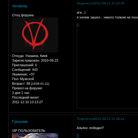
Поделиться
2011-08-13 21:32:56
Vendetta
ага...)
Отец форума
я хилом зашел.. .никого толком не похи
0
Откуда:
Украина, Киев
Зарегистрирован
: 2010-09-23
Приглашений:
0
Сообщений:
443
Уважение:
+37
Пол:
Мужской
Возраст:
88
[1938-01-11]
Провел на форуме:
3 дня 1 час
Последний визит:
2011-12-10 13:13:27
Поделиться
2011-08-13 21:48:44
Грешник
Альянс победил?
VIP ПОЛЬЗОВАТЕЛЬ
0