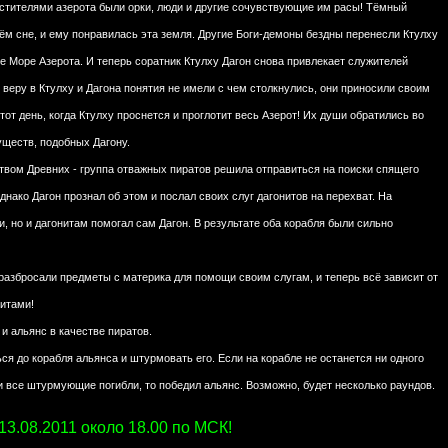
стителями азерота были орки, люди и другие сочувствующие им расы! Тёмный
оём сне, и ему понравилась эта земля. Другие Боги-демоны бездны перенесли Ктулху
ое Море Азерота. И теперь соратник Ктулху Дагон снова привлекает служителей
 веру в Ктулху и Дагона понятия не имели с чем столкнулись, они приносили своим
от день, когда Ктулху проснется и проглотит весь Азерот! Их души обратились во
уществ, подобных Дагону.
ством Древних - группа отважных пиратов решила отправиться на поиски спящего
днако Дагон прознал об этом и послал своих слуг дагонитов на перехват. На
, но и дагонитам помогал сам Дагон. В результате оба корабля были сильно
 разбросали предметы с материка для помощи своим слугам, и теперь всё зависит от
итами!
 и альянс в качестве пиратов.
я до корабля альянса и штурмовать его. Если на корабле не останется ни одного
ли все штурмующие погибли, то победил альянс. Возможно, будет несколько раундов.
13.08.2011 около 18.00 по МСК!