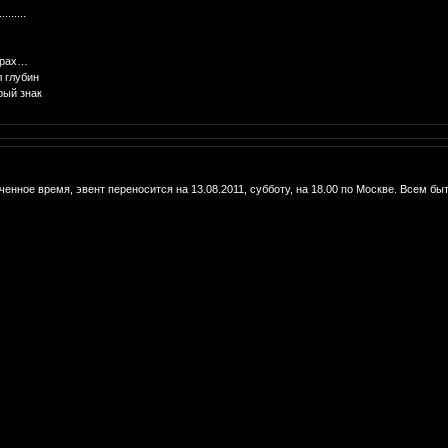
......
трах…
 глубин
рый знак
ченное время, эвент переносится на 13.08.2011, субботу, на 18.00 по Москве. Всем быт