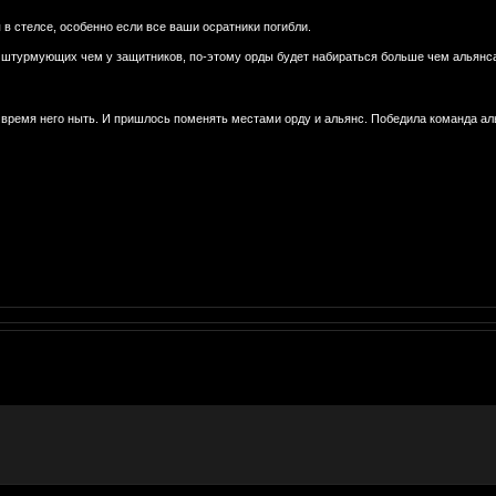
в стелсе, особенно если все ваши осратники погибли.
 штурмующих чем у защитников, по-этому орды будет набираться больше чем альянс
о время него ныть. И пришлось поменять местами орду и альянс. Победила команда ал