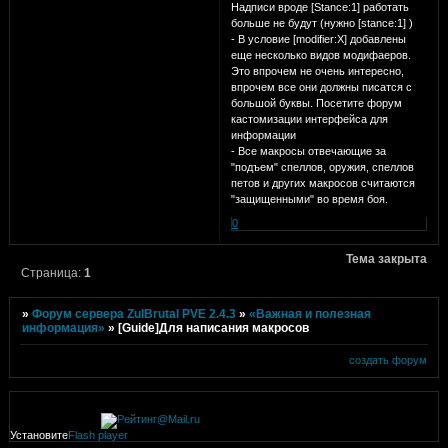
Надписи вроде [Stance:1] работать
больше не будут (нужно [stance:1] )
- В условие [modifier:X] добавлены
еще несколько видов модифаеров.
Это впрочем не очень интересно,
впрочем все они должны писатся с
большой буквы. Посетите форум
кастомизации интерфейса для
информации
- Все макросы отвечающие за
"подъем" спеллов, оружия, спеллов
петов и других макросов считаются
"защищенными" во время боя.
0
Тема закрыта
Страница:
1
»
Форум сервера ZulBrutal PVE 2.4.3
»
«Важная и полезная
информация»
»
[Guide]Для написания макросов
создать форум
Установите
Flash player