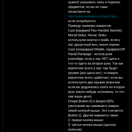
нужно!) указывать типы и подтипы
предметов, но вы их сами
посмотрите на
http://www.wowwiki.com/ItemType
,
если потребуются.
Приведу примеры макросов:
/cast [equipped:Two-Handed Swords]
Mortal Strike; Heroic Strike -
используем мортал страйк, если у
нас двуручный меч, иначе хероик
/cast [noequipped:Shields, equipped:Off
Hand] Rampage - используем
рэмпейдж, если у нас НЕТ щита и
что-то одето во вторую руку. Так как
вероятнее всего у вас там будет
оружие (раз щита нет), то макрос
вероятнее всего сработает, если вы
используете два оружия (впрочем
если вы додумались взять во вторую
руку какую-нибудь штуковину, то это
уже ваше дело)
Опции [button:X] и [target=Х]По
умолчанию вы нажимаете макрос
левой кнопкой мыши. Это считается
[button:1]. Другие варианты такие:
2: правая кнопка мыши
3: третья кнопка мыши (щелчок
колесом)