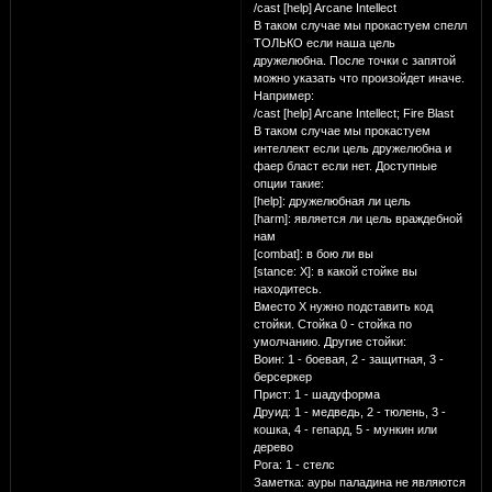
/cast [help] Arcane Intellect
В таком случае мы прокастуем спелл
ТОЛЬКО если наша цель
дружелюбна. После точки с запятой
можно указать что произойдет иначе.
Например:
/cast [help] Arcane Intellect; Fire Blast
В таком случае мы прокастуем
интеллект если цель дружелюбна и
фаер бласт если нет. Доступные
опции такие:
[help]: дружелюбная ли цель
[harm]: является ли цель враждебной
нам
[combat]: в бою ли вы
[stance: X]: в какой стойке вы
находитесь.
Вместо Х нужно подставить код
стойки. Стойка 0 - стойка по
умолчанию. Другие стойки:
Воин: 1 - боевая, 2 - защитная, 3 -
берсеркер
Прист: 1 - шадуформа
Друид: 1 - медведь, 2 - тюлень, 3 -
кошка, 4 - гепард, 5 - мункин или
дерево
Рога: 1 - стелс
Заметка: ауры паладина не являются