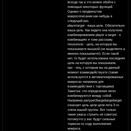
всегда так и это можно обойти с
помощью некоторых функций.
Однако о продвинутом
макросописании как-нибудь в
следущий раз.
playertarget - ваша цель. Обязательно
ваша цель. Как видите она получена
комбинированием player и target - о
комбинациях я тоже расскажу.
mouseover - цель, на которую вы
показываете мышкой (не выделяете а
именно показываете!). Если такой
нет, то будет использована последняя
цель на которую вы показывали.
npc - нпц, с которым вы на данный
момент взаимодействуете (также
используется в автоматизированных
макросах например для
взаимодействия с торговцами)
Заметка: эти определения легко
комбинируются между собой.
Например partypet3targettargettarget
означает цель цели цели пета 3-го
члена вашей группы. Вот только
такие ужасы строить не советую,
потомучто у вас будут сильные
тормоза по ходу выполнения
макроса.