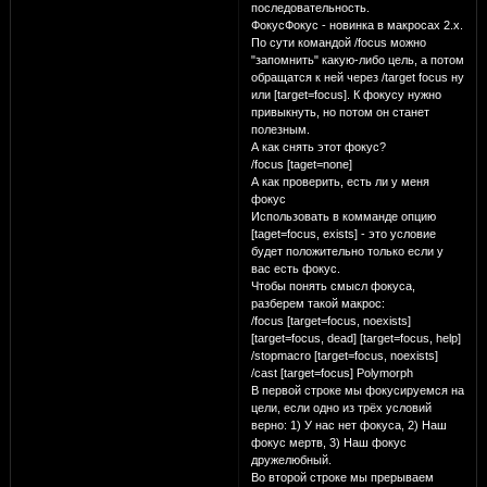
последовательность.
ФокусФокус - новинка в макросах 2.х.
По сути командой /focus можно
"запомнить" какую-либо цель, а потом
обращатся к ней через /target focus ну
или [target=focus]. К фокусу нужно
привыкнуть, но потом он станет
полезным.
А как снять этот фокус?
/focus [taget=none]
А как проверить, есть ли у меня
фокус
Использовать в комманде опцию
[taget=focus, exists] - это условие
будет положительно только если у
вас есть фокус.
Чтобы понять смысл фокуса,
разберем такой макрос:
/focus [target=focus, noexists]
[target=focus, dead] [target=focus, help]
/stopmacro [target=focus, noexists]
/cast [target=focus] Polymorph
В первой строке мы фокусируемся на
цели, если одно из трёх условий
верно: 1) У нас нет фокуса, 2) Наш
фокус мертв, 3) Наш фокус
дружелюбный.
Во второй строке мы прерываем