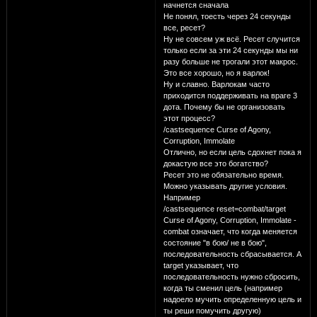
начнется сначала
Не понял, тоесть через 24 секунды
все, ресет?
Ну не совсем уж всё. Ресет случится
только если за эти 24 секунды мы ни
разу больше не трогали этот макрос.
Это все хорошо, но я варлок!
Ну и славно. Варлокам часто
приходится поддерживать на враге 3
дота. Почему бы не организовать
этот процесс?
/castsequence Curse of Agony,
Corruption, Immolate
Отлично, но если цель сдохнет пока я
докастую все это богатство?
Ресет это не обязательно время.
Можно указывать другие условия.
Например
/castsequence reset=combat/target
Curse of Agony, Corruption, Immolate -
combat означает, что когда меняется
состояние "в бою/ не в бою",
последовательность сбрасывается. А
target указывает, что
последовательность нужно сбросить,
когда ты сменил цель (например
надоело мучить определенную цель и
ты реши помучить другую)