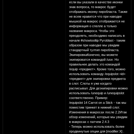
если вы указали в качестве иконки
знак вопроса, то макрос будет
отображать иконку пиробласта. Также
не всем нравится что при наводке
мышкой на макрос отображается не
информация о спелле а только
название макроса. Чтобы это
преодолеть, необходимо написать в
начале #showtooltip Pyroblast - таким
образом при наводке мы увидим
стандартный тултип пиробласта.
ЭкипировкаКонечно, вы можете
экипироватся командой /use. Но
правильнее делать это командой
/equip <предмет>. Кроме того, можно
использовать команду /equipslot <id>
<предмет> для экипировки предмета
в слот. Слоты я уже когдато
расписывал. Для деэкипировки можно
использовать /unequip и /unequipslot
соответственно. Пример:
/equipslot 14 Carrot on a Stick - так мы
поместим тринкет в нижний слот.
Изменения в макросах после 2.2Итак
обзор изменений, которые мы увидим
в макросах с патчем 2.4.3
- Теперь можно использовать более
продвинутые опции для [modifier:X] .