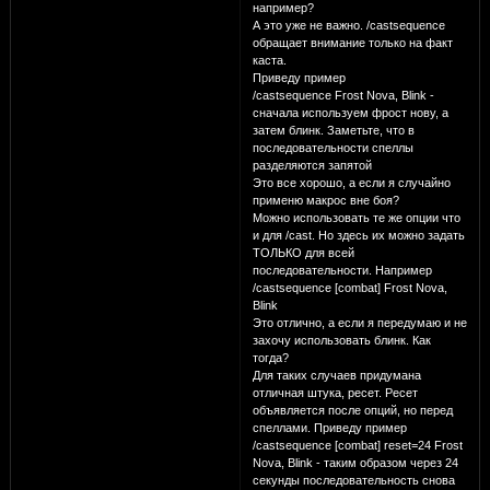
например?
А это уже не важно. /castsequence
обращает внимание только на факт
каста.
Приведу пример
/castsequence Frost Nova, Blink -
сначала используем фрост нову, а
затем блинк. Заметьте, что в
последовательности спеллы
разделяются запятой
Это все хорошо, а если я случайно
применю макрос вне боя?
Можно использовать те же опции что
и для /cast. Но здесь их можно задать
ТОЛЬКО для всей
последовательности. Например
/castsequence [combat] Frost Nova,
Blink
Это отлично, а если я передумаю и не
захочу использовать блинк. Как
тогда?
Для таких случаев придумана
отличная штука, ресет. Ресет
объявляется после опций, но перед
спеллами. Приведу пример
/castsequence [combat] reset=24 Frost
Nova, Blink - таким образом через 24
секунды последовательность снова