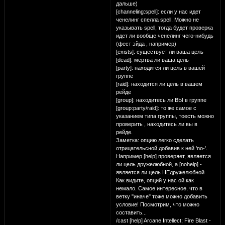
дальше)
[channeling:spell]: если у нас идет
ченелинг спелла spell. Можно не
указывать spell, тогда будет проверка
идет ли вообще ченелинг чего-нибудь
(фест эйда , например)
[exists]: существует ли ваша цель
[dead]: мертва ли ваша цель
[party]: находится ли цель в вашей
группе
[raid]: находится ли цель в вашем
рейде
[group]: находитесь ли ВЫ в группе
[group:party/raid]: то же самое с
указанием типа группы, тоесть можно
проверить , находитесь ли вы в
рейде.
Заметка: опцию легко сделать
отрицательсной добавив к ней 'no-'.
Например [help] проверяет, является
ли цель дружелюбной, а [nohelp] -
является ли цель НЕдружелюбной
Как видите, опций у нас ой как
немало. Самое интересное, что в
ветку "иначе" тоже можно добавить
условие! Посмотрим, что можно
составить...
/cast [help] Arcane Intellect; Fire Blast -