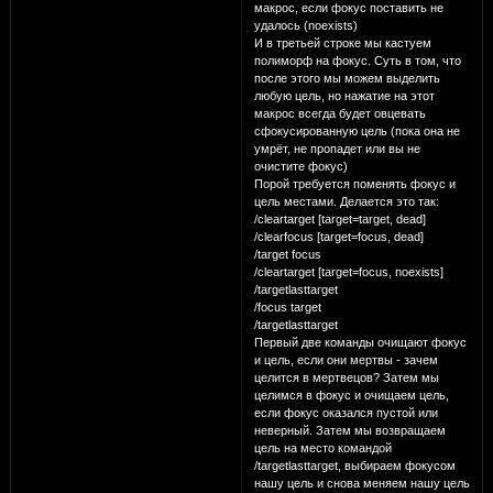
макрос, если фокус поставить не
удалось (noexists)
И в третьей строке мы кастуем
полиморф на фокус. Суть в том, что
после этого мы можем выделить
любую цель, но нажатие на этот
макрос всегда будет овцевать
сфокусированную цель (пока она не
умрёт, не пропадет или вы не
очистите фокус)
Порой требуется поменять фокус и
цель местами. Делается это так:
/cleartarget [target=target, dead]
/clearfocus [target=focus, dead]
/target focus
/cleartarget [target=focus, noexists]
/targetlasttarget
/focus target
/targetlasttarget
Первый две команды очищают фокус
и цель, если они мертвы - зачем
целится в мертвецов? Затем мы
целимся в фокус и очищаем цель,
если фокус оказался пустой или
неверный. Затем мы возвращаем
цель на место командой
/targetlasttarget, выбираем фокусом
нашу цель и снова меняем нашу цель