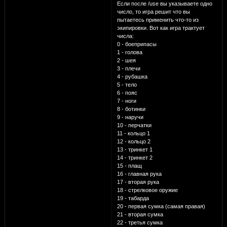
Если после /use вы указываете одно
число, то игра решит что вы
пытаетесь применить что-то из
экипировки. Вот как игра трактует
числа:
0 - боеприпасы
1 - голова
2 - шея
3 - плечи
4 - рубашка
5 - тело
6 - пояс
7 - ноги
8 - ботинки
9 - наручи
10 - перчатки
11 - кольцо 1
12 - кольцо 2
13 - тринкет 1
14 - тринкет 2
15 - плащ
16 - главная рука
17 - вторая рука
18 - стрелковое оружие
19 - табарда
20 - первая сумка (самая правая)
21 - вторая сумка
22 - третья сумка