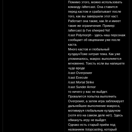
Помимо этого, можно использовать
команду /aftercast. Она ставится
перед кастом и срабатывает после
того, как вы завершили этот каст.
Работает она также, как /in и имеет
такие же ограничения. Пример:
/aftercast /p I've sheeped %t!
/cast Polymorph - здесь наш персонаж
сообщает об овцевании уже после
каста.
Много кастов и глобальный
кулдаунТоже хитрая тема. Как уже
упоминалось, макрос выполняется
мгновенно. Тоесть если вы напишете
чудо вроде
/cast Overpower
/cast Execute
/cast Mortal Strike
/cast Sunder Armor
то ничего у вас не выйдет.
Провалится попытка выполнить
Overpower, а затем игра заблокирует
дальнейшее выполнение макроса,
мотивируя глобальным кулдауном
(хотя его на самом деле нет). Здесь
обмануть игру не выйдет.
Однако есть старый приём под
названием /stopcasting, который