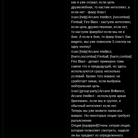
как я уже скзаал, если цель
дружелюбная, то кастим интеллект, а
если нет - фаер бласт
/cast [help] Arcane Intellect; [nocombat]
Fireball; Fire Blast - кастуем интеллект,
если цель дружественная, если нет,
то кастуем фаербол если мы не в
бою. А если в бою, то фаер бласт. Как
видите, мы уже повесили 3 спелла на
одну кнопку!
/cast [help] Arcane Intellect;
[harm,nocombat] Fireball; [harm,combat]
Fire Blast - делает примерно тоже
самое что и предыдущий, но здесь
используются сразу несколько
условий. Кроме того макрос не
сработает никак, если выбрана
нейтральная цель.
/cast [group:party] Arcane Brilliance;
Arcane Intellect - используем аркан
бриллианс, если мы в группе, и
обычный интеллект если нет.
Теперь вы уже можете написать
макрос. Но некоторые опции требуют
разъяснение
Опция [equipped]Очень хитрая опция,
которая позволяет смотреть, надели
ли вы предмет из определенного