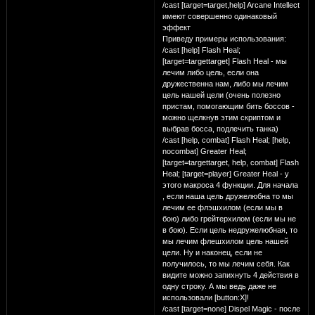
/cast [target=target,help] Arcane Intellect
имеют совершенно одинаковый
эффект
Приведу примеры использования:
/cast [help] Flash Heal;
[target=targettarget] Flash Heal - мы
лечим либо цель, если она
дружественна нам, либо мы лечим
цель нашей цели (очень полезно
пристам, помогающим бить боссов -
можно щелкнув этим скриптом и
выбрав босса, подлечить танка)
/cast [help, combat] Flash Heal; [help,
nocombat] Greater Heal;
[target=targettarget, help, combat] Flash
Heal; [target=player] Greater Heal - у
этого макроса 4 функции. Для начала
, если наша цель дружелюбна то мы
лечим ее флэшхилом (если мы в
бою) либо грейтерхилом (если мы не
в бою). Если цель недружелюбная, то
мы лечим флешхилом цель нашей
цели. Ну и наконец, если не
получилось, то мы лечим себя. Как
видите можно запихнуть 4 действия в
одну строку. А мы ведь даже не
использовали [button:X]!
/cast [target=none] Dispel Magic - после