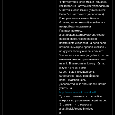
4: четвертая кнопка мыши (описана
как Button4 в настройках управления)
5: пятая кнопка мыши (описана как
Button5 в настройках управления)
В теории кнопок может быть и
больше, но за этим обращайтесь к
настройкам управления
Приведу пример...
/cast [button:2,target=player] Arcane
Intellect; [help] Arcane Intellect -
применяем интеллект на себя если
нажали на макрос правой кнопкой и
на дружественную цель, если нет.
Что касается опции [target=unit] то она
означает, что вы применяете спелл
на unit. В качестве unit могут быть:
player - это вы сами
target - ваша текущая цель
targettarget - цель вашей цели
none - нулевая цель
Дополнительные типы целей можно
узнать на
http://www.wowwiki.com/UnitId
Тут стоит заметить, что в любом
макросе по умолчанию target=target.
Это значит, что макросы
/cast [help] Arcane Intellect
и