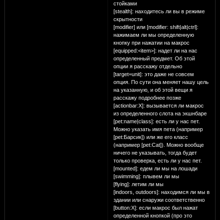
стойками
[stealth]: находитесь ли вы в режиме
скрытности
[modifier] или [modifier: shift|alt|ctrl]:
нажимаем ли мы определенную
кнопку при нажатии на макрос
[equipped:<item>]: надет ли на нас
определенный предмет. Об этой
опции я расскажу отдельно
[target=unit]: это даже не совсем
опция. По сути она меняет нашу цель
на указанную, и об этой вещи я
расскажу подробнее позже
[actionbar:X]: вызывается ли макрос
из определенного слота на экшнбаре
[pet:name|class]: есть ли у нас пет.
Можно указать имя пета (например
[pet:Барсик]) или же его класс
(например [pet:Cat]). Можно вообще
ничего не указывать, тогда будет
только проверка, есть ли у нас пет.
[mounted]: едем ли мы на лошади
[swimming]: плывем ли мы
[flying]: летим ли мы
[indoors, outdoors]: находимся ли мы в
здании или снаружи соответственно
[button:X]: если макрос был нажат
определенной кнопкой (про это