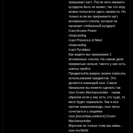
прерывает каст. После него никакого
кулдауна быть не может, так что игру
можно попытатся здесь провести. Но
только если вы прерываете каст
мгновенного спелла, которое не
начинает глобальный кулдаун!
/cast Arcane Power
/stopcasting
/cast Presence of Mind
/stopcasting
/cast Pyroblast
Как видите мы прерываем 2
мгновенных спелла. На самом деле
прерватьих нельзя, такчто у них есть
шансы пройти.
ПредметыНа макрос можно повесить
использование предметов. Это
делается командой /use. Самое
банальное вы можете сделать так
/use Green Mechanostrider - таким
образом если у вас есть это чудо, то
ввсё будет нормально. Как и все
прочие макрокоманды, /use легко
сочетается с опциями
/use [nocombat,outdoors] Green
Mechanostrider
Впрочем не только этим мы живы...
/use InvSlotId