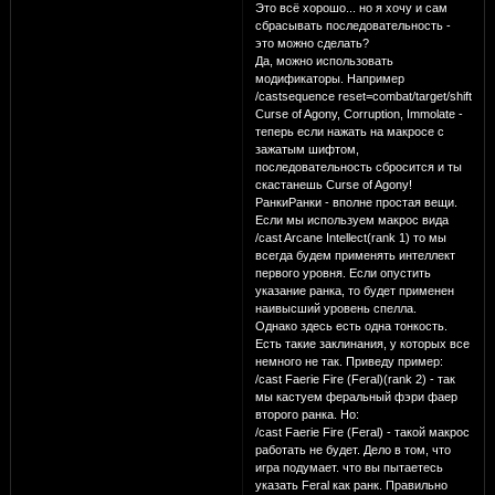
Это всё хорошо... но я хочу и сам
сбрасывать последовательность -
это можно сделать?
Да, можно использовать
модификаторы. Например
/castsequence reset=combat/target/shift
Curse of Agony, Corruption, Immolate -
теперь если нажать на макросе с
зажатым шифтом,
последовательность сбросится и ты
скастанешь Curse of Agony!
РанкиРанки - вполне простая вещи.
Если мы используем макрос вида
/cast Arcane Intellect(rank 1) то мы
всегда будем применять интеллект
первого уровня. Если опустить
указание ранка, то будет применен
наивысший уровень спелла.
Однако здесь есть одна тонкость.
Есть такие заклинания, у которых все
немного не так. Приведу пример:
/cast Faerie Fire (Feral)(rank 2) - так
мы кастуем феральный фэри фаер
второго ранка. Но:
/cast Faerie Fire (Feral) - такой макрос
работать не будет. Дело в том, что
игра подумает. что вы пытаетесь
указать Feral как ранк. Правильно