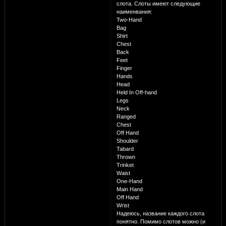
слота. Слоты имеют следующие
наименвания:
Two-Hand
Bag
Shirt
Chest
Back
Feet
Finger
Hands
Head
Held In Off-hand
Legs
Neck
Ranged
Chest
Off Hand
Shoulder
Tabard
Thrown
Trinket
Waist
One-Hand
Main Hand
Off Hand
Wrist
Надеюсь, название каждого слота
понятно. Помимо слотов можно (и