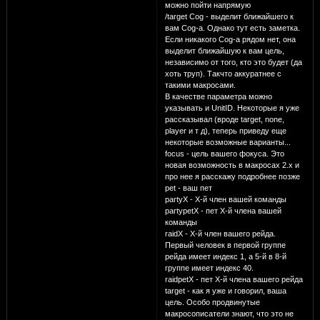
можно пойти напрямую
/target Cog - выделит ближайшего к
вам Cog-а. Однако тут есть заметка.
Если никакого Cog-а рядом нет, она
выделит ближайшую к вам цель,
независимо от того, кто это будет (да
хоть труп). Такчто аккуратнее с
такими макросами.
В качестве параметра можно
указывать и UnitID. Некоторые я уже
рассказывал (вроде target, none,
player и т д), теперь приведу еще
некоторые возможные варианты...
focus - цель вашего фокуса. Это
новая возможность в макросах 2.х и
про нее я расскажу подробнее позже
pet - ваш пет
partyX - Х-й член вашей команды
partypetX - пет Х-й члена вашей
команды
raidX - Х-й член вашего рейда.
Первый человек в первой группе
рейда имеет индекс 1, а 5-й в 8-й
группе имеет индекс 40.
raidpetX - пет Х-й члена вашего рейда
target - как я уже и говорил, ваша
цель. Особо продвинутые
макросописатели знают, что это не