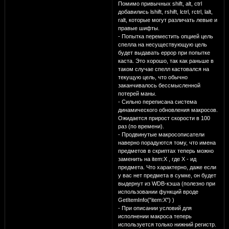
Помимо привычных shift, alt, ctrl
добавились lshift, rshift, lctrl, rctrl, lalt,
ralt, которые могут различать левые и
правые шифты.
- Попытка переместить опцией цель
спелла на несуществующую цель
будет выдавать еррор при попытке
каста. Это хорошо, так как раньше в
таком случае спелл кастовался на
текущую цель, что обычно
заканчивалось бессмысленной
потерей маны.
- Сильно переписана система
динамического обновления макросов.
Ожидается прирост скорости в 100
раз (по времени).
- Продвинутые макросописатели
наверно порадуются тому, что имена
предметов в скриптах теперь можно
заменить на item:X , где Х - ид
предмета. Что характерно, даже если
у вас нет предмета в сумке, он будет
выдернут из WDB-кэша (полезно при
использовании функций вроде
GetItemInfo("item:X") )
- При описании условий для
исполнении макроса теперь
используется только нижний регистр.