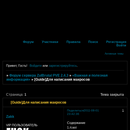
Форум
Участники
Правила
Поиск
Регистрация
Войти
Активные темы
Привет, Гость!
Войдите
или
зарегистрируйтесь
.
»
Форум сервера ZulBrutal PVE 2.4.3
»
«Важная и полезная
информация»
»
[Guide]Для написания макросов
Страница:
1
Тема закрыта
[Guide]Для написания макросов
1
Поделиться
2011-08-01
23:42:36
Zakk
Содержание
VIP ПОЛЬЗОВАТЕЛЬ
1./cast