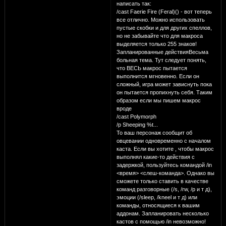
написать так:
/cast Faerie Fire (Feral)() - вот теперь
все отлично. Можно использовать
пустые скобки и для других спеллов,
но не забывайте что для макроса
выделяется только 255 знаков!
Запланированные действияВесьма
больная тема. Тут следует понять,
что ВЕСЬ макрос пытается
выполнится мгновенно. Если он
сложный, игра может зависнуть пока
он пытается пропихнуть себя. Таким
образом если мы пишем макрос
вроде
/cast Polymorph
/p Sheeping %t...
То ваш персонаж сообщит об
овцевании одновременно с началом
каста. Если вы хотите , чтобы макрос
выполнял какие-то действия с
задержкой, пользуйтесь командой /in
<время> <слеш-команда>. Однако вы
сможете только ставить в качестве
команд разговорные (/s, /rw, /p и т д),
эмоции (/sleep, /kneel и т д) или
команды, относящиеся к вашим
аддонам. Запланировать несколько
кастов с помощью /in невозможно!