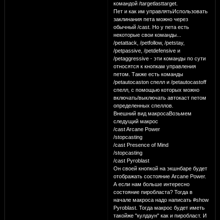
командой /targetlasttarget.
Пет и как им управлятьИспользовать
заклинания пета можно через
обычный /cast. Но у пета есть
некоторые свои команды...
/petattack, /petfollow, /petstay,
/petpassive, /petdefensive и
/petaggressive - эти команды по сути
относятся к кнопкам управления
петом. Также есть команды
/petautocaston спелл и /petautocastoff
спелл, с помощью которых можно
включать/выключать автокаст петом
определенных спеллов.
Внешний вид макросаВозьмем
следущий макрос
/cast Arcane Power
/stopcasting
/cast Presence of Mind
/stopcasting
/cast Pyroblast
Он своей кнопкой на экшнбаре будет
отображать состояние Arcane Power.
А если нам больше интересно
состояние пиробласта? Тогда в
начале макроса надо написать #show
Pyroblast. Тогда макрос будет иметь
такойже "кулдаун" как и пиробласт. И