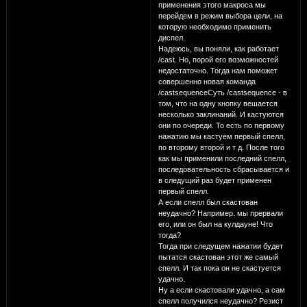
применения этого макроса мы
перейдем в режим выбора цели, на
которую необходимо применить
диспел.
Надеюсь, вы поняли, как работает
/cast. Но, порой его возможностей
недостаточно. Тогда нам поможет
совершенно новая команда
/castsequenceСуть /castsequence - в
том, что на одну кнопку вешается
несколько заклинаний. И кастуются
они по очереди. То есть по первому
нажатию мы кастуем первый спелл,
по второму второй и т д. После того
как мы применили последний спелл,
последовательность сбрасывается и
в следущий раз будет применен
первый спелл.
А если спелл был скастован
неудачно? Например. мы прервали
его, или он был на кулдауне! Что
тогда?
Тогда при следущем нажатии будет
пытатся скастован этот же самый
спелл. И так пока он не скастуется
удачно.
Ну а если скастовали удачно, а сам
спелл получился неудачно? Резист