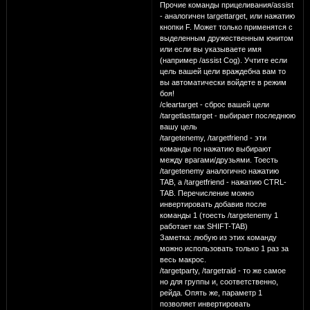
Прочие команды прицеливания/assist
- аналогичен targettarget, или нажатию
кнопки F. Может только применятся с
выделенным дружественным юнитом
или если вы указываете имя
(например /assist Cog). Учтите если
цель вашей цели враждебна вам то
вы автоматически войдете в режим
боя!
/cleartarget - сброс вашей цели
/targetlasttarget - выбирает последнюю
вашу цель
/targetenemy, /targetfriend - эти
команды по нажатию выбирают
между врагами/друзьями. Тоесть
/targetenemy аналогично нажатию
TAB, а /targetfriend - нажатию CTRL-
TAB. Перечисление можно
инвертировать добавив после
команды 1 (тоесть /targetenemy 1
работает как SHIFT-TAB)
Заметка: любую из этих команду
можно использовать только 1 раз за
весь макрос.
/targetparty, /targetraid - то же самое
но для группы и, соответственно,
рейда. Опять же, параметр 1
позволяет инвертировать