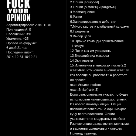
2.Опция [equipped]
3.Опции [button:X] и [target=Х]
4./castsequence
5.Ранки
6.Запланированные действия
Зарегистрирован
: 2010-11-01
7.Много кастов и глобальный кулдаун
Приглашений:
0
8.Предметы
Сообщений:
391
9.Выбор цели
Уважение:
+25
10.Прочие команды прицеливания
Провел на форуме:
11.Фокус
6 дней 21 час
12.Пет и как им управлять
Последний визит:
13.Внешний вид макроса
2014-12-31 10:12:21
14.Экипировка
15.Изменения в макросах после 2.2
/castИтак, что нового в новом /cast. И
как вообще он работает? А работает
он просто:
/cast Arcane Intellect
/cast Smite(rank 3)
Если ранк спелла не указан, то будет
использован наивысший доступный.
Из нового пожалуй опции. Опции
позволяют повесить на один макрос
кучу всего полезного. Опции
указываются в квадратных скобках.
Разные опции разделяются запятыми,
а варианты одинаковых - слешем.
Приведу пример: