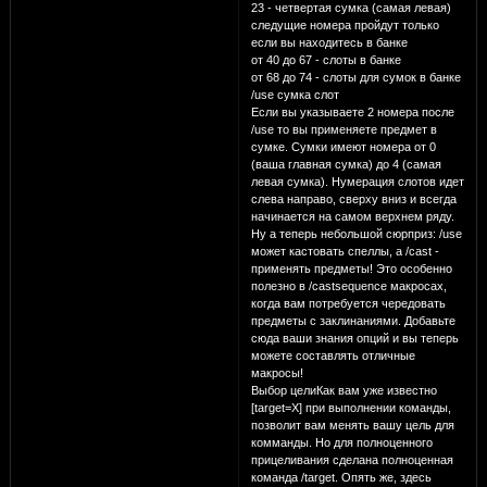
23 - четвертая сумка (самая левая)
следущие номера пройдут только
если вы находитесь в банке
от 40 до 67 - слоты в банке
от 68 до 74 - слоты для сумок в банке
/use сумка слот
Если вы указываете 2 номера после
/use то вы применяете предмет в
сумке. Сумки имеют номера от 0
(ваша главная сумка) до 4 (самая
левая сумка). Нумерация слотов идет
слева направо, сверху вниз и всегда
начинается на самом верхнем ряду.
Ну а теперь небольшой сюрприз: /use
может кастовать спеллы, а /cast -
применять предметы! Это особенно
полезно в /castsequence макросах,
когда вам потребуется чередовать
предметы с заклинаниями. Добавьте
сюда ваши знания опций и вы теперь
можете составлять отличные
макросы!
Выбор целиКак вам уже известно
[target=X] при выполнении команды,
позволит вам менять вашу цель для
комманды. Но для полноценного
прицеливания сделана полноценная
команда /target. Опять же, здесь