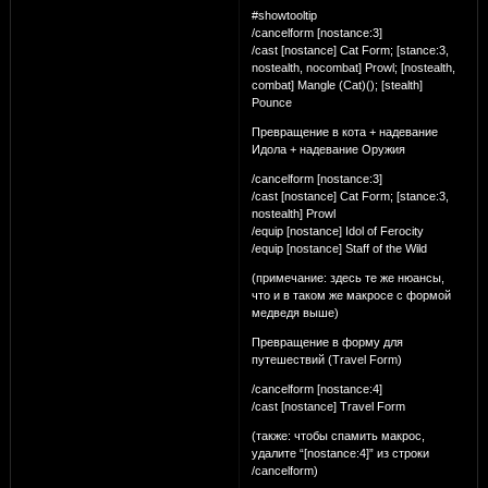
#showtooltip
/cancelform [nostance:3]
/cast [nostance] Cat Form; [stance:3,
nostealth, nocombat] Prowl; [nostealth,
combat] Mangle (Cat)(); [stealth]
Pounce
Превращение в кота + надевание
Идола + надевание Оружия
/cancelform [nostance:3]
/cast [nostance] Cat Form; [stance:3,
nostealth] Prowl
/equip [nostance] Idol of Ferocity
/equip [nostance] Staff of the Wild
(примечание: здесь те же нюансы,
что и в таком же макросе с формой
медведя выше)
Превращение в форму для
путешествий (Travel Form)
/cancelform [nostance:4]
/cast [nostance] Travel Form
(также: чтобы спамить макрос,
удалите “[nostance:4]” из строки
/cancelform)