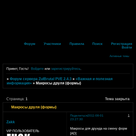
Форум
Участники
Правила
Поиск
Регистрация
Войти
Активные темы
Привет, Гость!
Войдите
или
зарегистрируйтесь
.
»
Форум сервера ZulBrutal PVE 2.4.3
»
«Важная и полезная
информация»
»
Макросы друля (формы)
Страница:
1
Тема закрыта
Макросы друля (формы)
1
Поделиться
2011-08-01
23:27:30
Zakk
Макросы для друида на смену форм
VIP ПОЛЬЗОВАТЕЛЬ
[AD]