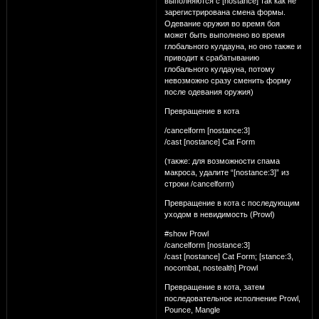
выполняются с [nostance] так как не
зарегистрирована смена формы.
Одевание оружия во время боя
может быть выполнено во время
глобального кулдауна, но оно также и
приводит к срабатыванию
глобального кулдауна, потому
невозможно сразу сменить форму
после одевания оружия)
Превращение в кота
/cancelform [nostance:3]
/cast [nostance] Cat Form
(также: для возможности спама
макроса, удалите “[nostance:3]” из
строки /cancelform)
Превращение в кота с последующим
уходом в невидимость (Prowl)
#show Prowl
/cancelform [nostance:3]
/cast [nostance] Cat Form; [stance:3,
nocombat, nostealth] Prowl
Превращение в кота, затем
последовательное исполнение Prowl,
Pounce, Mangle