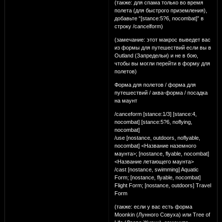
(также: для спама только во время
полета (для быстрого приземления),
добавьте “[stance:5?6, nocombat]” в
строку /cancelform)
(замечание: этот макрос выведет вас
из формы для путешествий если вы в
Outland (Запредельи) и не в бою,
чтобы вы могли перейти в форму для
полетов)
Форма для полетов / форма для
путешествий / аква-форма / посадка
на маунт
/canceform [stance:1/3] [stance:4,
nocombat] [stance:5?6, noflying,
nocombat]
/use [nostance, outdoors, noflyable,
nocombat] <Название наземного
маунта>; [nostance, flyable, nocombat]
<Название летающего маунта>
/cast [nostance, swimming] Aquatic
Form; [nostance, flyable, nocombat]
Flight Form; [nostance, outdoors] Travel
Form
(также: если у вас есть форма
Moonkin (Лунного Совуха) или Tree of