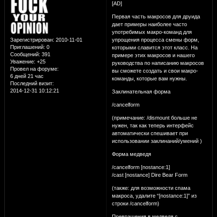
[AD]
Первая часть макросов для друида
дает примеры наиболее часто
употребимых макро-команд для
упрощения процесса смены форм,
Зарегистрирован
: 2010-11-01
Приглашений:
0
которыми славится этот класс. На
Сообщений:
391
примере этих макросов и нашего
Уважение:
+25
руководства по написанию макросов
Провел на форуме:
вы сможете создать и свои макро-
6 дней 21 час
команды, которые вам нужны.
Последний визит:
2014-12-31 10:12:21
Заклинательная форма
/cancelform
(примечание: /dismount больше не
нужен, так как теперь интерфейс
автоматически спешивает при
использовании заклинаний/умений )
Форма медведя
/cancelform [nostance:1]
/cast [nostance] Dire Bear Form
(также: для возможности спама
макроса, удалите “[nostance:1]” из
строки /cancelform)
Превращения в медведя с