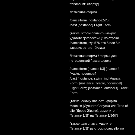
“/dismount” сверху)
Летающая форма
/cancelform [nostance:5?6]
/cast [nostance] Flight Form
(также: чтобы спамить макрос,
удалите “[stance:5?6]” из строки
/cancelfrom, где 5?6 это 5 или 6 в
зависимости от билда)
Летающая форма / форма для
путешествий / аква-форма
/cancelform [stance:1/3] [stance:4,
flyable, nocombat]
/cast [nostance, swimming] Aquatic
Form; [nostance, flyable, nocombat]
Flight Form; [nostance, outdoors] Travel
Form
(также: если у вас есть форма
Moonkin (Лунного Совуха) или Tree of
Life (Древо Жизни), замените
“[stance:1/3]” на “[stance:1/3/5]“)
(также: для спама, удалите
“[stance:1/3]” из строки /cancelform)