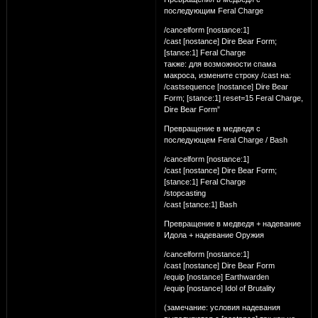
последующим Feral Charge
/cancelform [nostance:1]
/cast [nostance] Dire Bear Form;
[stance:1] Feral Charge
также: для возможности спама
макроса, измените строку /cast на:
/castsequence [nostance] Dire Bear
Form; [stance:1] reset=15 Feral Charge,
Dire Bear Form”
Превращение в медведя с
последующем Feral Charge / Bash
/cancelform [nostance:1]
/cast [nostance] Dire Bear Form;
[stance:1] Feral Charge
/stopcasting
/cast [stance:1] Bash
Превращение в медведя + надевание
Идола + надевание Оружия
/cancelform [nostance:1]
/cast [nostance] Dire Bear Form
/equip [nostance] Earthwarden
/equip [nostance] Idol of Brutality
(замечание: условия надевания