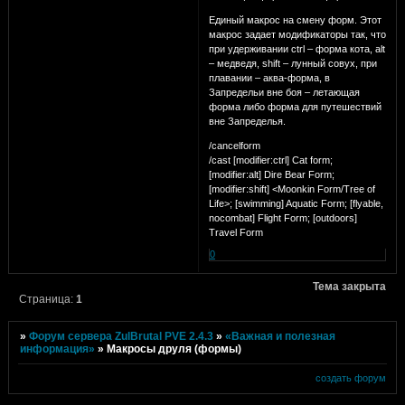
Единый макрос на смену форм. Этот
макрос задает модификаторы так, что
при удерживании ctrl – форма кота, alt
– медведя, shift – лунный совух, при
плавании – аква-форма, в
Запредельи вне боя – летающая
форма либо форма для путешествий
вне Запределья.
/cancelform
/cast [modifier:ctrl] Cat form;
[modifier:alt] Dire Bear Form;
[modifier:shift] <Moonkin Form/Tree of
Life>; [swimming] Aquatic Form; [flyable,
nocombat] Flight Form; [outdoors]
Travel Form
0
Тема закрыта
Страница:
1
»
Форум сервера ZulBrutal PVE 2.4.3
»
«Важная и полезная
информация»
»
Макросы друля (формы)
создать форум