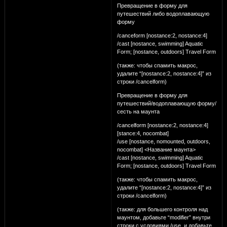
Превращение в форму для
путешествий либо водоплавающую
форму
/canceform [nostance:2, nostance:4]
/cast [nostance, swimming] Aquatic
Form; [nostance, outdoors] Travel Form
(также: чтобы спамить макрос,
удалите “[nostance:2, nostance:4]” из
строки /cancelform)
Превращение в форму для
путешествий/водоплавающую форму/
сесть на маунта
/cancelform [nostance:2, nostance:4]
[stance:4, nocombat]
/use [nostance, nomounted, outdoors,
nocombat] <Название маунта>
/cast [nostance, swimming] Aquatic
Form; [nostance, outdoors] Travel Form
(также: чтобы спамить макрос,
удалите “[nostance:2, nostance:4]” из
строки /cancelform)
(также: для большего контроля над
маунтом, добавьте “modifier” внутри
строки с условиями /use, и добавьте