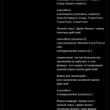
Grasp (можно спамить)
/cancelform
/castsequence [nostance, outdoors]
reset=50 Nature’s Grasp, Travel Form,
Travel Form, Travel Form
Лунный совух / Древо Жизни + смена
панельки действий
/cancelform [nostance:5]
/cast [nostance] <Moonkin Form/Tree of
Life>
/changeactionbar [stance:5] 2
(примечание: так как большинство
заклинаний не работают в этих
формах, этот макрос устанавливает
нужный номер панели действий)
Форма для заклинаний +
восстановление основной панели
действий
/cancelform
/changeactionbar [nostance] 1
Форма медведя / форма кота /
лунный совух / древо жизни /
летающая форма / аква-форма