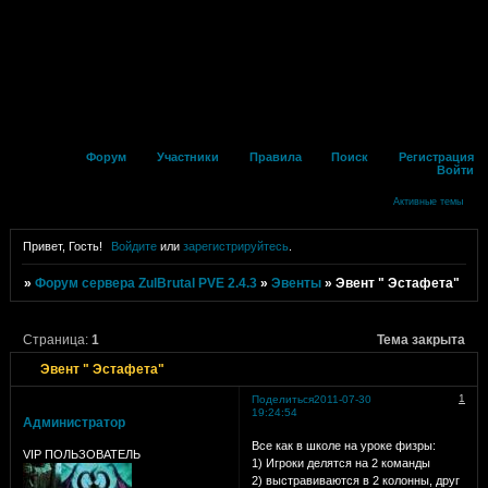
Форум
Участники
Правила
Поиск
Регистрация
Войти
Активные темы
Привет, Гость!
Войдите
или
зарегистрируйтесь
.
»
Форум сервера ZulBrutal PVE 2.4.3
»
Эвенты
»
Эвент " Эстафета"
Страница:
1
Тема закрыта
Эвент " Эстафета"
1
Поделиться
2011-07-30
19:24:54
Администратор
Все как в школе на уроке физры:
VIP ПОЛЬЗОВАТЕЛЬ
1) Игроки делятся на 2 команды
2) выстравиваются в 2 колонны, друг