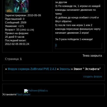
за другом
3) По команде гм, 1 игроки из каждой
команды начинаеют движение по
треку
Зарегистрирован
: 2010-05-09
4) добежа до конца огибают столб и
Приглашений:
0
бtгут обратно
Сообщений:
2509
5) после того как игрок 1 или 2
Уважение:
+171
комонда пересекае финишную черту
Возраст:
33
[1992-11-24]
начинает движение 2 игрок!
Провел на форуме:
20 дней 9 часов
За 3 раза победила 1 команда!
Последний визит:
2012-02-05 09:01:24
0
Тема закрыта
Страница:
1
»
Форум сервера ZulBrutal PVE 2.4.3
»
Эвенты
»
Эвент " Эстафета"
создать форум
Установите
Flash player