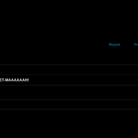
Форум
Уч
ЕТ-МААААААН!