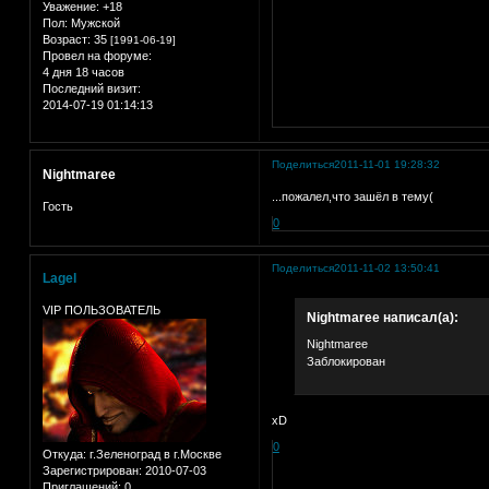
Уважение:
+18
Пол:
Мужской
Возраст:
35
[1991-06-19]
Провел на форуме:
4 дня 18 часов
Последний визит:
2014-07-19 01:14:13
Поделиться
2011-11-01 19:28:32
Nightmaree
...пожалел,что зашёл в тему(
Гость
0
Поделиться
2011-11-02 13:50:41
Lagel
VIP ПОЛЬЗОВАТЕЛЬ
Nightmaree написал(а):
Nightmaree
Заблокирован
хD
0
Откуда:
г.Зеленоград в г.Москве
Зарегистрирован
: 2010-07-03
Приглашений:
0