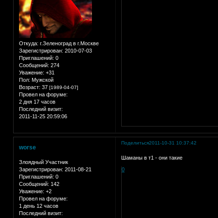
Откуда:
г.Зеленоград в г.Москве
Зарегистрирован
: 2010-07-03
Приглашений:
0
Сообщений:
274
Уважение:
+31
Пол:
Мужской
Возраст:
37
[1989-04-07]
Провел на форуме:
2 дня 17 часов
Последний визит:
2011-11-25 20:59:06
Поделиться
2011-10-31 10:37:42
worse
Шаманы в т1 - они такие
Злоядный Участник
Зарегистрирован
: 2011-08-21
0
Приглашений:
0
Сообщений:
142
Уважение:
+2
Провел на форуме:
1 день 12 часов
Последний визит: