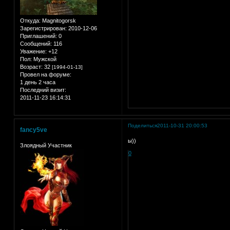
Откуда:
Magnitogorsk
Зарегистрирован
: 2010-12-06
Приглашений:
0
Сообщений:
116
Уважение:
+12
Пол:
Мужской
Возраст:
32
[1994-01-13]
Провел на форуме:
1 день 2 часа
Последний визит:
2011-11-23 16:14:31
Поделиться
2011-10-31 20:00:53
fancy5ve
ы))
Злоядный Участник
0