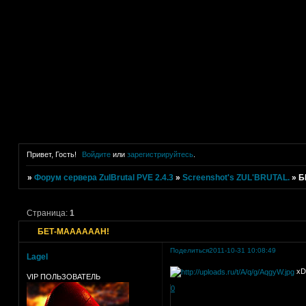
Привет, Гость!
Войдите
или
зарегистрируйтесь
.
»
Форум сервера ZulBrutal PVE 2.4.3
»
Screenshot's ZUL'BRUTAL.
»
Б
Страница:
1
БЕТ-МААААААН!
Поделиться
2011-10-31 10:08:49
Lagel
хD
VIP ПОЛЬЗОВАТЕЛЬ
0