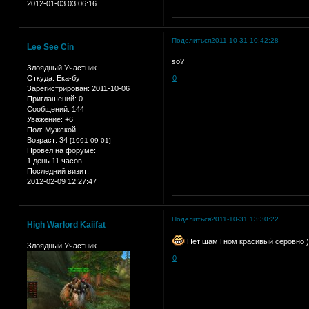
2012-01-03 03:06:16
Поделиться
2011-10-31 10:42:28
Lee See Cin
so?
Злоядный Участник
Откуда:
Ека-бу
0
Зарегистрирован
: 2011-10-06
Приглашений:
0
Сообщений:
144
Уважение:
+6
Пол:
Мужской
Возраст:
34
[1991-09-01]
Провел на форуме:
1 день 11 часов
Последний визит:
2012-02-09 12:27:47
Поделиться
2011-10-31 13:30:22
High Warlord Kaiifat
Нет шам Гном красивый серовно )
Злоядный Участник
0