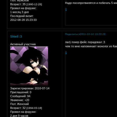
Пол:
Мужской
Надо посопротвилятся и побегать 5 ми
Возраст:
35
[1990-12-26]
Провел на форуме:
0
1 месяц 3 дня
Последний визит:
2012-08-28 15:23:33
Поделиться
2011-10-14 13:23:28
Shiell :3
лал) покер фейс порадовал :3
Активный участник
чем то мне напоминает монолог из Кам
0
Зарегистрирован
: 2010-07-14
Приглашений:
0
Сообщений:
94
Уважение:
+20
Пол:
Женский
Возраст:
32
[1994-03-18]
Провел на форуме:
2 дня 9 часов