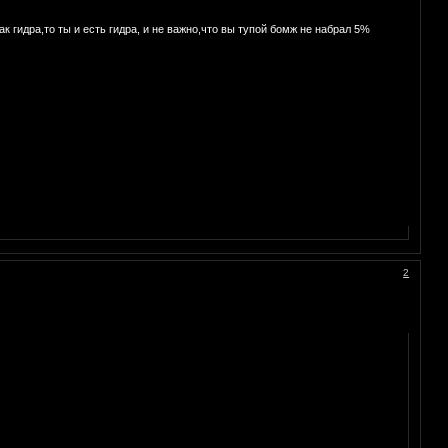
идра,то ты и есть гидра, и не важно,что вы тупой бомж не набрал 5%
2