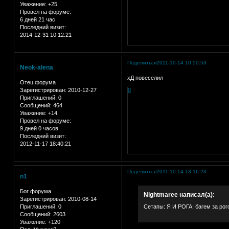
Уважение:
+25
Провел на форуме:
6 дней 21 час
Последний визит:
2014-12-31 10:12:21
Поделиться
2011-10-14 10:50:53
Neok-alena
хД повеселил
Отец форума
Зарегистрирован
: 2010-12-27
0
Приглашений:
0
Сообщений:
464
Уважение:
+14
Провел на форуме:
9 дней 0 часов
Последний визит:
2012-11-17 18:40:21
Поделиться
2011-10-14 13:16:23
n1
Бог форума
Nightmaree написал(а):
Зарегистрирован
: 2010-08-14
Приглашений:
0
Сетапы: Я И РОГА: багем за рогом
Сообщений:
2603
Уважение:
+120