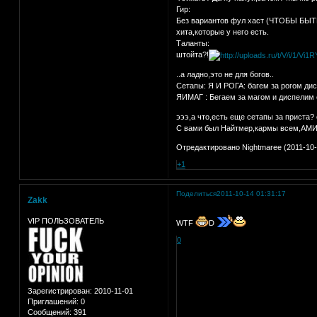
Гир:
Без вариантов фул хаст (ЧТОБЫ БЫТЬ 
хита,которые у него есть.
Таланты:
штойта?!
..а ладно,это не для богов..
Сетапы: Я И РОГА: багем за рогом диспе
ЯИМАГ : Бегаем за магом и диспелим 
эээ,а что,есть еще сетапы за приста?
С вами был Найтмер,кармы всем,АМ
Отредактировано Nightmaree (2011-10-
+1
Поделиться
2011-10-14 01:31:17
Zakk
VIP ПОЛЬЗОВАТЕЛЬ
WTF
D
0
Зарегистрирован
: 2010-11-01
Приглашений:
0
Сообщений:
391