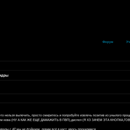
Форум
Уч
гидры
..это нельзя вылечить, просто смиритесь и попробуйте извлечь позитив из унылого про
 Холи нова (НУ А КАК ЖЕ ЕЩЕ ДАМАЖИТЬ В ПВП),диспел (Я ХЗ ЗАЧЕМ ЭТА КНОПКА,ГО
ивалы с АТ,мы не фэйкаем, ловим всё в каст, авось прохилимся.