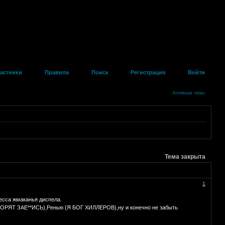
астники
Правила
Поиск
Регистрация
Войти
Активные темы
Тема закрыта
1
цесса жмаканья диспела.
ВОРЯТ ЗАЕ**ИСЬ),Ренью (Я БОГ ХИЛЛЕРОВ),ну и конечно не забыть