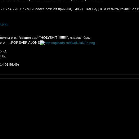
СУКАБЫСТРЫМ) и, более важная причина, ТАК ДЕЛАЛ ГИДРА, а если ты гемишься как г
лим его...*вышел вар* "HOLYSHIT!!!!!!!!!!", ливаем, бро.
его... ...FOREVER ALONE
 о_О.
ИНЬ.
14 01:56:49)