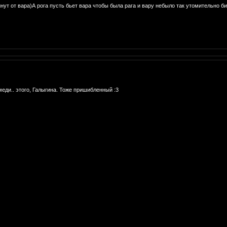
нут от вара)А рога пусть бьет вара чтобы была рага и вару небыло так утомительно би
еди.. этого, Галыгина. Тоже пришибленный :3