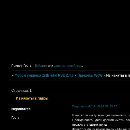
Привет, Гость!
Войдите
или
зарегистрируйтесь
.
»
Форум сервера ZulBrutal PVE 2.4.3
»
Приколы WoW
»
Из накаты в 
Страница:
1
Из накаты в гидры
Поделиться
2011-10-14 01:23:15
Nightmaree
Итак..если вы дц прист,не пугайтесь.
Гость
Прежде всего...дисц должен иметь:
прожимать щиток по кд.
Фэйкать? Да ну нахуй,зачем? Мы же р