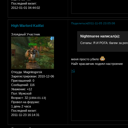
Последний визит:
2012-01-01 04:44:02
Поделиться
2011-11-05 23:05:06
High Warlord Kaiifat
Злоядный Участник
Nightmaree написал(а):
Сетапы: Я И РОГА: багем за рогом
меня просто убило
Найт красавчик поднял настроение
+1
Откуда:
Magnitogorsk
Зарегистрирован
: 2010-12-06
Приглашений:
0
Сообщений:
116
Уважение:
+12
Пол:
Мужской
Возраст:
32
[1994-01-13]
Провел на форуме:
1 день 2 часа
Последний визит:
2011-11-23 16:14:31