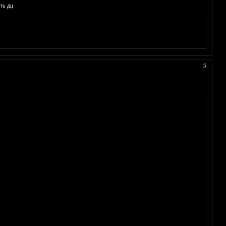
ть дц
5