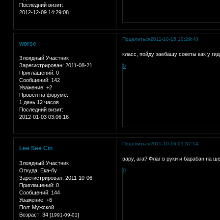
Последний визит:
2012-12-09 14:29:08
Поделиться
2011-10-15 10:29:40
worse
класс, пойду заебашу сокеты как у гид
Злоядный Участник
Зарегистрирован
: 2011-08-21
0
Приглашений:
0
Сообщений:
142
Уважение:
+2
Провел на форуме:
1 день 12 часов
Последний визит:
2012-01-03 03:06:16
Поделиться
2011-10-16 01:37:14
Lee See Cin
вару, ага? Флаг в руки и барабан на ш
Злоядный Участник
Откуда:
Ека-бу
0
Зарегистрирован
: 2011-10-06
Приглашений:
0
Сообщений:
144
Уважение:
+6
Пол:
Мужской
Возраст:
34
[1991-09-01]