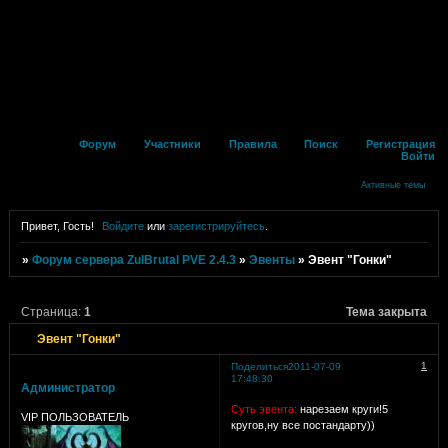
Форум
Участники
Правила
Поиск
Регистрация
Войти
Активные темы
Привет, Гость!
Войдите
или
зарегистрируйтесь
.
»
Форум сервера ZulBrutal PVE 2.4.3
»
Эвенты
»
Эвент "Гонки"
Страница:
1
Тема закрыта
Эвент "Гонки"
1
Поделиться
2011-07-09
17:48:30
Администратор
Cуть эвента:
нарезаем круги!5
VIP ПОЛЬЗОВАТЕЛЬ
кругов,ну все постандарту))