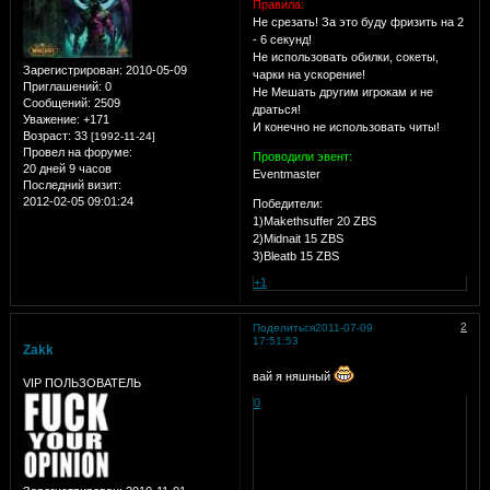
Правила:
Не срезать! За это буду фризить на 2
- 6 секунд!
Не использовать обилки, сокеты,
Зарегистрирован
: 2010-05-09
чарки на ускорение!
Приглашений:
0
Не Мешать другим игрокам и не
Сообщений:
2509
драться!
Уважение:
+171
И конечно не использовать читы!
Возраст:
33
[1992-11-24]
Провел на форуме:
Проводили эвент:
20 дней 9 часов
Eventmaster
Последний визит:
2012-02-05 09:01:24
Победители:
1)Makethsuffer 20 ZBS
2)Midnait 15 ZBS
3)Bleatb 15 ZBS
+1
2
Поделиться
2011-07-09
17:51:53
Zakk
вай я няшный
VIP ПОЛЬЗОВАТЕЛЬ
0