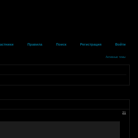
астники
Правила
Поиск
Регистрация
Войти
Активные темы
21