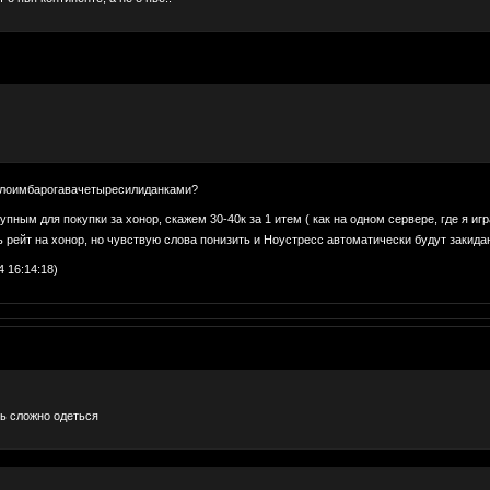
олоимбарогавачетыресилиданками?
тупным для покупки за хонор, скажем 30-40к за 1 итем ( как на одном сервере, где я иг
ь рейт на хонор, но чувствую слова понизить и Ноустресс автоматически будут закид
 16:14:18)
нь сложно одеться