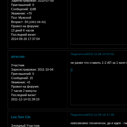
Зарегистрирован
: 2010-07-09
Приглашений:
0
Сообщений:
1188
Уважение:
+70
Пол:
Мужской
Возраст:
34
[1991-08-30]
Провел на форуме:
13 дней 6 часов
Последний визит:
2014-09-26 17:37:04
Поделиться
2011-11-08 10:52:02
atrecom
не разве что ставить 1-2 АП за 1 килл
Участник
Зарегистрирован
: 2011-10-04
0
Приглашений:
0
Сообщений:
15
Уважение:
+0
Провел на форуме:
7 часов 2 минуты
Последний визит:
2011-12-14 01:39:10
Поделиться
2011-11-08 16:17:38
Lee See Cin
невозможно технически, да и идея - г
Злоядный Участник