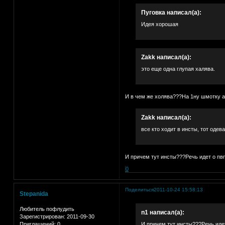
Пуговка написал(а):
Идея хорошая
Zakk написал(а):
это еще одна глупая халява.
И в чем же холява???На 1ну шмотку а4
Zakk написал(а):
все кто ходит в инсты, тот одева
И причем тут инсты???Речь идет о пвп 
0
Поделиться
2011-10-24 15:58:13
Stepanida
Любитель пофлудить
n1 написал(а):
Зарегистрирован
: 2011-09-30
Приглашений:
0
И причем тут инсты???Речь идет 