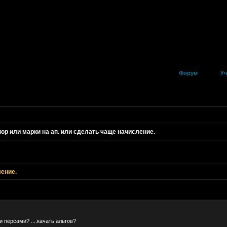
Форум
Уч
ор или марки на ап. или сделать чаще начисление.
ление.
 персами? ....качать альтов?