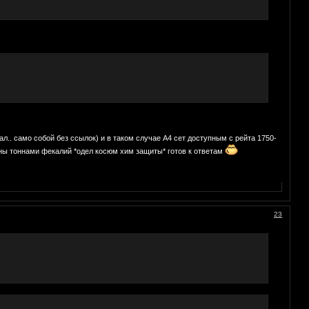
рал.. само собой без ссылок) и в таком случае А4 сет доступным с рейта 1750-
аны тоннами фекалий *одел косюм хим защиты* готов к ответам
23