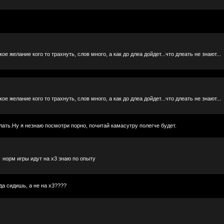
ое желание кого то трахнуть, слов много, а как до длеа дойдет...что длеать не знают...
ое желание кого то трахнуть, слов много, а как до длеа дойдет...что длеать не знают...
лать.Ну я незнаю посмотри порно, почитай камасутру полегче будет.
 норм игры идут на х3 знаю по опыту
да сидишь, а не на х3????