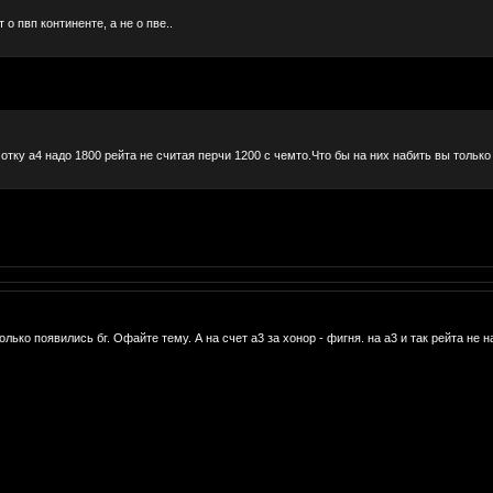
о пвп континенте, а не о пве..
тку а4 надо 1800 рейта не считая перчи 1200 с чемто.Что бы на них набить вы только
лько появились бг. Офайте тему. А на счет а3 за хонор - фигня. на а3 и так рейта не