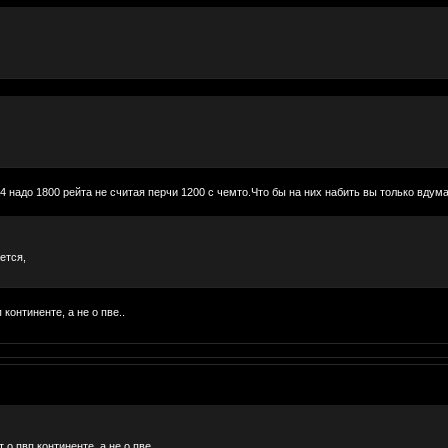
 надо 1800 рейта не считая перчи 1200 с чемто.Что бы на них набить вы только вдума
ется,
континенте, а не о пве..
о пвп континенте, а не о пве..