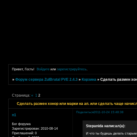
Привет, Гость!
Войдите
или
зарегистрируйтесь
.
»
Форум сервера ZulBrutal PVE 2.4.3
»
Корзина
»
Сделать размен хон
Страница:
«
1
2
Сделать размен хонор или марки на ап. или сделать чаще начис
Поделиться
2011-10-24 15:48:38
n1
Бог форума
Stepanida написал(а):
Зарегистрирован
: 2010-08-14
Приглашений:
0
И что ты будешь делать старыми