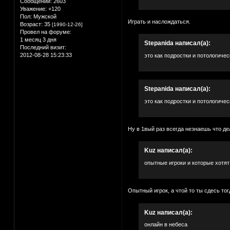
Сообщений:
2603
Уважение:
+120
Пол:
Мужской
Играть и наслождаться.
Возраст:
35
[1990-12-26]
Провел на форуме:
1 месяц 3 дня
Stepanida написал(а):
Последний визит:
2012-08-28 15:23:33
это как подростки и потологическ
Stepanida написал(а):
это как подростки и потологическ
Ну в 1вый раз всегда незнаешь что де
Kuz написал(а):
опытные игроки и которые хотят
Опытный игрок, а чтой то ты сдесь тог
Kuz написал(а):
онлайн в небеса