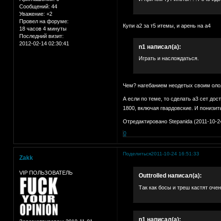
Сообщений:
44
Уважение:
+2
Провел на форуме:
Купи а2 за т5 итемы, и арень на а4
18 часов 4 минуты
Последний визит:
2012-02-14 02:30:41
n1 написал(а):
Играть и наслождаться.
Чем? нагебанием неодетых своим ол
А если по теме, то сделать а3 сет дос
1800, включая гвардовские. И понизит
Отредактировано Stepanida (2011-10-24
0
Поделиться
2011-10-24 16:51:33
Zakk
VIP ПОЛЬЗОВАТЕЛЬ
Outtrolled написал(а):
Так как босы и треш кастят оче
n1 написал(а):