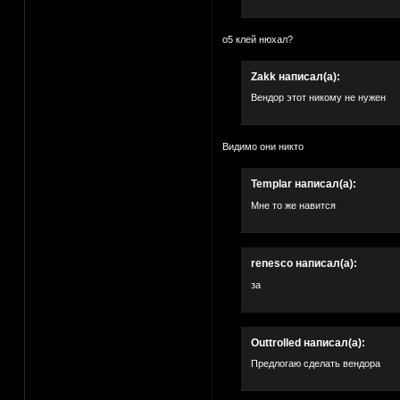
о5 клей нюхал?
Zakk написал(а):
Вендор этот никому не нужен
Видимо они никто
Templar написал(а):
Мне то же навится
renesco написал(а):
за
Outtrolled написал(а):
Предлогаю сделать вендора