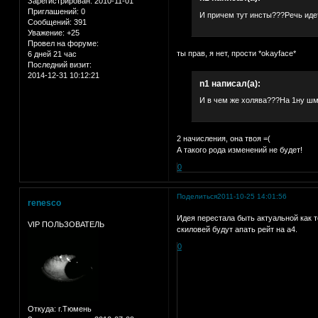
Зарегистрирован
: 2010-11-01
Приглашений:
0
И причем тут инсты???Речь идет 
Сообщений:
391
Уважение:
+25
Провел на форуме:
ты прав, я нет, прости *okayface*
6 дней 21 час
Последний визит:
2014-12-31 10:12:21
n1 написал(а):
И в чем же холява???На 1ну шмо
2 начисления, она твоя =(
А такого рода изменений не будет!
0
Поделиться
2011-10-25 14:01:56
renesco
Идея перестала быть актуальной как то
VIP ПОЛЬЗОВАТЕЛЬ
скиловей будут апать рейт на а4.
0
Откуда:
г.Тюмень