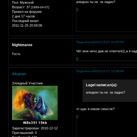
алкарон ты не ок ладно?
Пол:
Мужской
Возраст:
37
[1989-04-07]
0
Провел на форуме:
2 дня 17 часов
Последний визит:
2011-11-25 20:59:06
Поделиться
2010-12-27 10:47:04
Nightmaree
Чёт мне ничо даж не ответил(((,а я над
Гость
0
Поделиться
2010-12-27 10:49:48
Alcaron
Злоядный Участник
Lagel написал(а):
алкарон ты не ок ладно?
эт щас в каком смысле?
0
Зарегистрирован
: 2010-12-12
Приглашений:
0