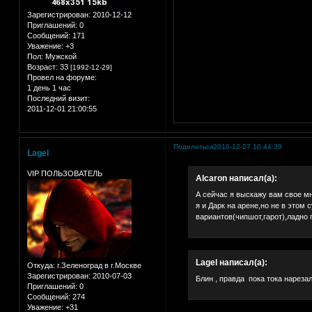
Зарегистрирован
: 2010-12-12
Приглашений:
0
Сообщений:
171
Уважение:
+3
Пол:
Мужской
Возраст:
33
[1992-12-29]
Провел на форуме:
1 день 1 час
Последний визит:
2011-12-01 21:00:55
Поделиться
2010-12-27 10:44:39
Lagel
VIP ПОЛЬЗОВАТЕЛЬ
Alcaron написал(а):
А сейчас я выскажу вам свое мн
я и Дарк на арене,но не в этом 
вариантов(чипшот,гарот),ладно 
Lagel написал(а):
Откуда:
г.Зеленоград в г.Москве
Зарегистрирован
: 2010-07-03
Блин , правда пока тока нареза
Приглашений:
0
Сообщений:
274
Уважение:
+31