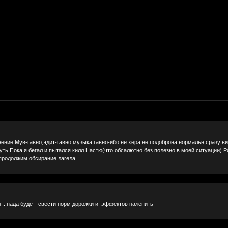
ение:Мув-гавно,эдит-гавно,музыка гавно-ибо не хера не подоброна нормальн,сразу вид
суть.Пока я бегал и пытался килл Настю(что обсалютно без полезно в моей ситуации) Ро
продолжим обсирание лагела..
л ...нада будет свести норм дорожки и эффектов налепить