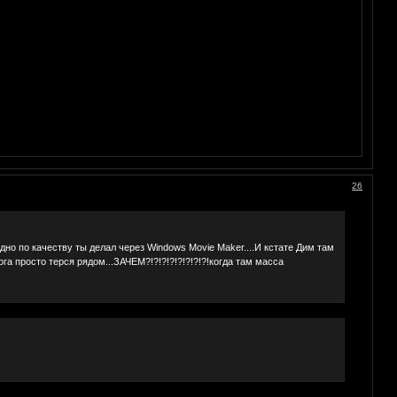
26
но по качеству ты делал через Windows Movie Maker....И кстате Дим там
га просто терся рядом...ЗАЧЕМ?!?!?!?!?!?!?!?!когда там масса