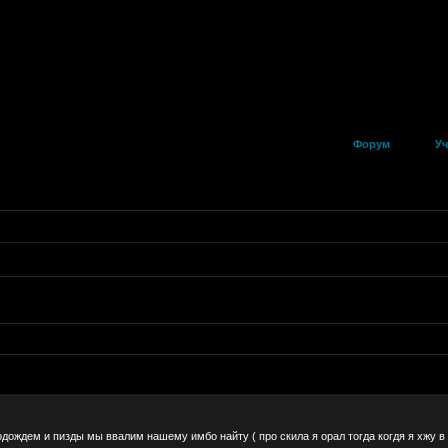
Форум
Уч
дождем и пизды мы ввалим нашему имбо найту ( про скила я орал тогда когдя я хжу в