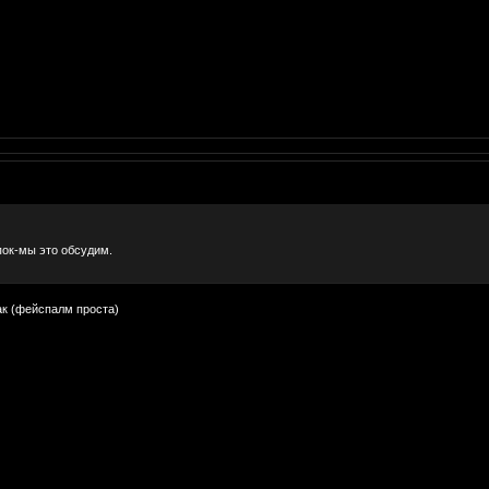
опок-мы это обсудим.
ак (фейспалм проста)