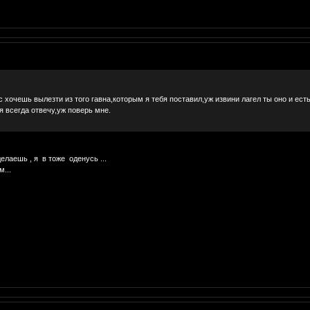
хочешь вылезти из того гавна,которым я тебя поставил,уж извини лагел ты оно и ест
я я всегда отвечу,уж поверь мне.
делаешь , я в тоже оденусь ...
м...