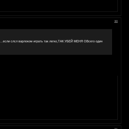
30
ь...если слсл варлоком играть так легко,ТАК УБЕЙ МЕНЯ ОВсего один