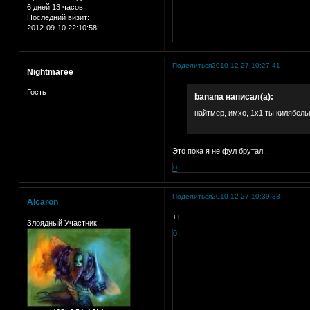
6 дней 13 часов
Последний визит:
2012-09-10 22:10:58
Поделиться
2010-12-27 10:27:41
Nightmaree
Гость
banana написал(а):
найтмер, имхо, 1х1 ты килябель
Это пока я не фул брутал...
0
Поделиться
2010-12-27 10:39:33
Alcaron
++
Злоядный Участник
0