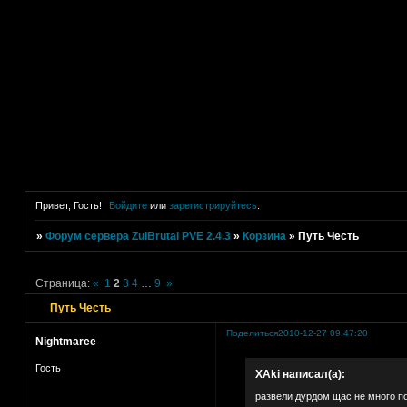
Привет, Гость!
Войдите
или
зарегистрируйтесь
.
»
Форум сервера ZulBrutal PVE 2.4.3
»
Корзина
»
Путь Честь
Страница:
«
1
2
3
4
…
9
»
Путь Честь
Поделиться
2010-12-27 09:47:20
Nightmaree
Гость
XAki написал(а):
развели дурдом щас не много по