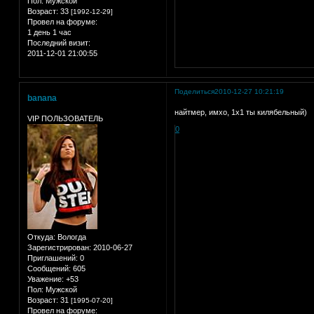
Пол:
Мужской
Возраст:
33
[1992-12-29]
Провел на форуме:
1 день 1 час
Последний визит:
2011-12-01 21:00:55
Поделиться
2010-12-27 10:21:19
banana
найтмер, имхо, 1х1 ты килябельный)
VIP ПОЛЬЗОВАТЕЛЬ
0
Откуда:
Вологда
Зарегистрирован
: 2010-06-27
Приглашений:
0
Сообщений:
605
Уважение:
+53
Пол:
Мужской
Возраст:
31
[1995-07-20]
Провел на форуме: