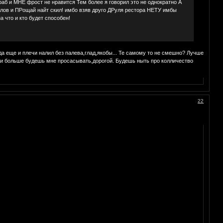
раб и МНЕ фрост не нравится Тем более я говорил это не однократно А
алов и ПРощай найт скил! имбо взяв друго ДРуля рестора НЕТУ имбы
 что и кто будет способен!
да еще и плечи налил без палева,глад,якобы... Те самому то не смешно? Лучше
ше и больше будешь мне просасывать,дорогой. Будешь ныть про колличество
22