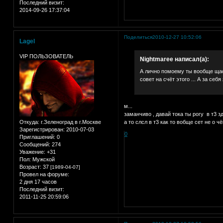
Последний визит:
2014-09-26 17:37:04
Поделиться
2010-12-27 10:52:06
Lagel
VIP ПОЛЬЗОВАТЕЛЬ
Nightmaree написал(а):
А лично помоему ты вообще щас 
совет на счёт этого ... А за себ
м...
заманчиво , давай тока ты рогу в т3 з
Откуда:
г.Зеленоград в г.Москве
а то слсл в т3 как то вобще сет не о чё
Зарегистрирован
: 2010-07-03
0
Приглашений:
0
Сообщений:
274
Уважение:
+31
Пол:
Мужской
Возраст:
37
[1989-04-07]
Провел на форуме:
2 дня 17 часов
Последний визит:
2011-11-25 20:59:06