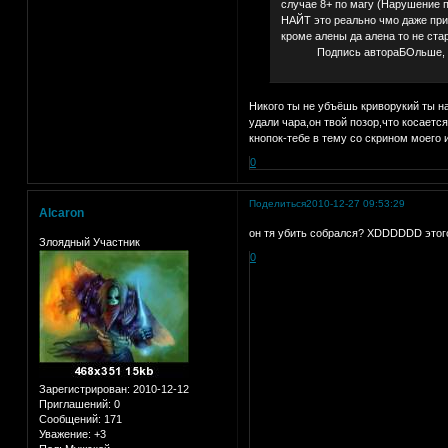
случае 8+ по магу (Нарушение п
НАЙТ это реально чмо даже при 
кроме алены да алена то не ста
Подпись автораБОльше, боль
Никого ты не убъёшь криворукий ты на
удали чара,он твой позор,что косает
кнопок-тебе в тему со скрином моего 
0
Поделиться
2010-12-27 09:53:29
Alcaron
он тя убить собрался? XDDDDDD этого
Злоядный Участник
0
Зарегистрирован
: 2010-12-12
Приглашений:
0
Сообщений:
171
Уважение:
+3