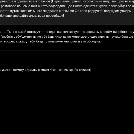
равил) а я сделаю все что бы он (Нарушение правил) сколько мне надо! во фросте я к
разговоре нашем с ним он это подвердил Щас Ромка оденется чуток, алена уйдет за 
рается путем хотя оН много че делает в отличии От всех ррдрулей! подождем увидим на
ше мне дайте алов, всех переебашу!
ш... Ты 1-н такой потомучто ты один настолько туп,что аренишь в своём пироботстве,
ся "любого уебу"..меня ты не убъёшь никогда,по мере моего одевания ты только боль
интерфэйса...как у тебя будет столько-же кнопок-мы это обсудим.
 даже я немогу сделать с моим 4-ех летним крабо скилом)