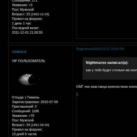
Сообщений:
171
Уважение:
+3
Пол:
Мужской
Возраст:
33
[1992-12-29]
Провел на форуме:
1 день 1 час
Последний визит:
2011-12-01 21:00:55
Поделиться
2010-12-27 10:51:55
renesco
VIP ПОЛЬЗОВАТЕЛЬ
Nightmaree написал(а):
как у тебя будет столько-же кн
ОМГ лок хвастаеца количеством кноп
0
Откуда:
г.Тюмень
Зарегистрирован
: 2010-07-09
Приглашений:
0
Сообщений:
1188
Уважение:
+70
Пол:
Мужской
Возраст:
34
[1991-08-30]
Провел на форуме:
13 дней 6 часов