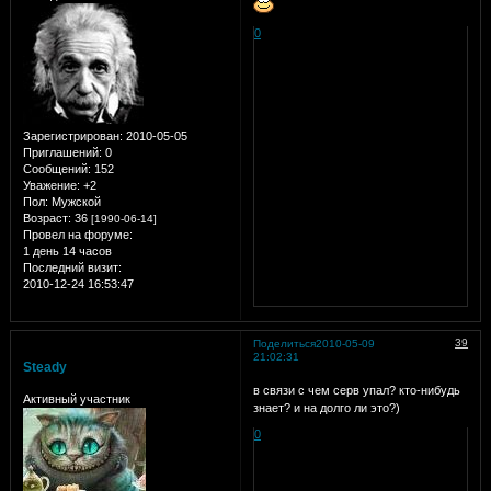
0
Зарегистрирован
: 2010-05-05
Приглашений:
0
Сообщений:
152
Уважение:
+2
Пол:
Мужской
Возраст:
36
[1990-06-14]
Провел на форуме:
1 день 14 часов
Последний визит:
2010-12-24 16:53:47
39
Поделиться
2010-05-09
21:02:31
Steady
в связи с чем серв упал? кто-нибудь
Активный участник
знает? и на долго ли это?)
0