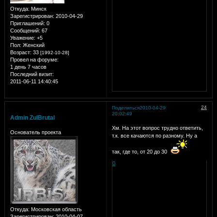
Откуда:
Минск
Зарегистрирован
: 2010-04-29
Приглашений:
0
Сообщений:
67
Уважение:
+5
Пол:
Женский
Возраст:
33
[1992-10-28]
Провел на форуме:
1 день 7 часов
Последний визит:
2011-06-11 14:40:45
24
Поделиться
2010-04-29
20:02:49
Admin ZulBrutal
Хм. На этот вопрос трудно ответить,
Основатель проекта
т.к. все качаются по разному. Ну а
так, где то, от 20 до 30
0
Откуда:
Московская область
Зарегистрирован
: 2010-04-07