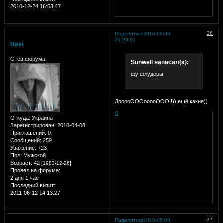
2010-12-24 16:53:47
36
Поделиться
2010-05-09
21:00:01
Hast
Отец форума
Sunwell написал(а):
фу флудеры
ДооооОООооооООО!!)) ещё какие))
0
Откуда:
Украина
Зарегистрирован
: 2010-04-08
Приглашений:
0
Сообщений:
259
Уважение:
+23
Пол:
Мужской
Возраст:
42
[1983-12-26]
Провел на форуме:
2 дня 1 час
Последний визит:
2011-06-12 14:13:27
37
Поделиться
2010-05-09