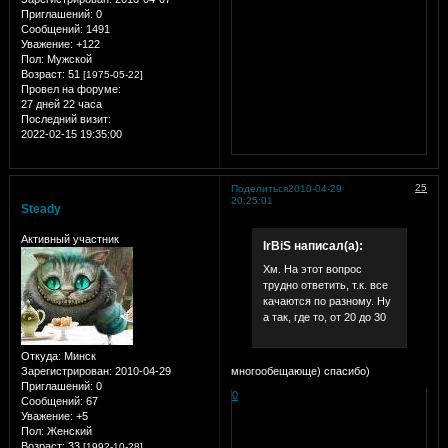
Приглашений:
0
Сообщений:
1491
Уважение:
+122
Пол:
Мужской
Возраст:
51
[1975-05-22]
Провел на форуме:
27 дней 22 часа
Последний визит:
2022-02-15 19:35:00
25
Поделиться
2010-04-29
20:25:01
Steady
Активный участник
IrBiS написал(а):
Хм. На этот вопрос
трудно ответить, т.к. все
качаются по разному. Ну
а так, где то, от 20 до 30
Откуда:
Минск
Зарегистрирован
: 2010-04-29
многообещающе) спасибо)
Приглашений:
0
0
Сообщений:
67
Уважение:
+5
Пол:
Женский
Возраст:
33
[1992-10-28]