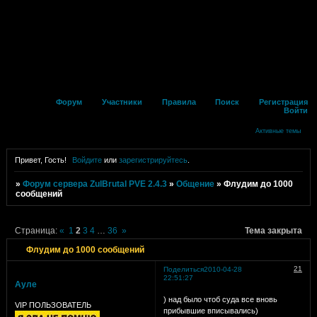
Форум
Участники
Правила
Поиск
Регистрация
Войти
Активные темы
Привет, Гость!
Войдите
или
зарегистрируйтесь
.
»
Форум сервера ZulBrutal PVE 2.4.3
»
Общение
»
Флудим до 1000
сообщений
Страница:
«
1
2
3
4
…
36
»
Тема закрыта
Флудим до 1000 сообщений
21
Поделиться
2010-04-28
22:51:27
Ауле
) над было чтоб суда все вновь
VIP ПОЛЬЗОВАТЕЛЬ
прибывшие вписывались)