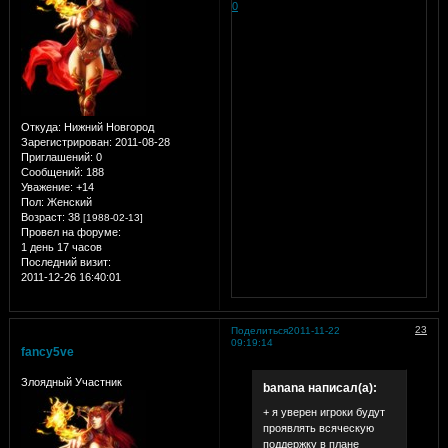
0
Откуда:
Нижний Новгород
Зарегистрирован
: 2011-08-28
Приглашений:
0
Сообщений:
188
Уважение:
+14
Пол:
Женский
Возраст:
38
[1988-02-13]
Провел на форуме:
1 день 17 часов
Последний визит:
2011-12-26 16:40:01
23
Поделиться
2011-11-22
09:19:14
fancy5ve
Злоядный Участник
banana написал(а):
+ я уверен игроки будут
проявлять всяческую
поддержку в плане