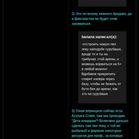
2) Это по-моему немного бредово, да
и фиксмастер не будет этим
заниматься.
banana написал(а):
-отстроить новую пвп
локу наподобе гурубаши,
вроде тп и ты на
трибунах этой арены, и
можешь ворваться на 5+
в любой момент.
Вдобавок прикрепить
спирит хилера через
базу, чтобы не бежать от
бути бея до арены, как
это на гурубаши.
3) Токая впринцепе сейчас есть
Azshara Crater, там мы проводим
"Дети илидарии"! Возможно дальше
сделать там пвп локу, с той же
рыбалкой и фармом некоторых
ресурсов для проф., за которые