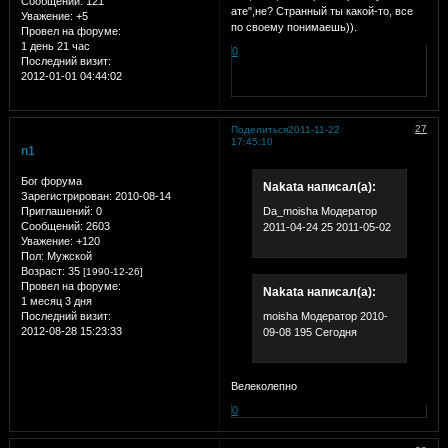
Сообщений:
121
ате",не? Странный ты какой-то, все
Уважение:
+5
по своему понимаешь)).
Провел на форуме:
1 день 21 час
0
Последний визит:
2012-01-01 04:44:02
27
Поделиться
2011-11-22
17:45:10
n1
Бог форума
Nakata написал(а):
Зарегистрирован
: 2010-08-14
Приглашений:
0
Da_moisha Модератор
Сообщений:
2603
2011-04-24 25 2011-05-02
Уважение:
+120
Пол:
Мужской
Возраст:
35
[1990-12-26]
Провел на форуме:
Nakata написал(а):
1 месяц 3 дня
Последний визит:
moisha Модератор 2010-
2012-08-28 15:23:33
09-08 195 Сегодня
Велеколепно
0