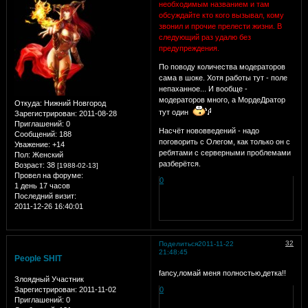
необходимым названием и там
обсуждайте кто кого вызывал, кому
звонил и прочие прелести жизни. В
следующий раз удалю без
предупреждения.
По поводу количества модераторов
сама в шоке. Хотя работы тут - поле
непаханное... И вообще -
модераторов много, а МордеДратор
Откуда:
Нижний Новгород
тут один
Зарегистрирован
: 2011-08-28
Приглашений:
0
Насчёт нововведений - надо
Сообщений:
188
поговорить с Олегом, как только он с
Уважение:
+14
ребятами с серверными проблемами
Пол:
Женский
разберётся.
Возраст:
38
[1988-02-13]
Провел на форуме:
0
1 день 17 часов
Последний визит:
2011-12-26 16:40:01
32
Поделиться
2011-11-22
21:48:45
People SHIT
fancy,ломай меня полностью,детка!!
Злоядный Участник
Зарегистрирован
: 2011-11-02
0
Приглашений:
0