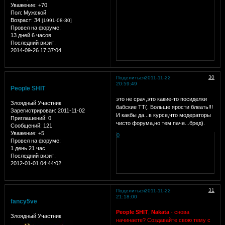
Уважение:
+70
Пол:
Мужской
Возраст:
34
[1991-08-30]
Провел на форуме:
13 дней 6 часов
Последний визит:
2014-09-26 17:37:04
30
Поделиться
2011-11-22
20:59:49
People SHIT
это не срач,это какие-то посиделки
Злоядный Участник
бабские ТТ(. Больше ярости блеать!!!
Зарегистрирован
: 2011-11-02
И какбы да...в курсе,что модераторы
Приглашений:
0
чисто форума,но тем паче...бред).
Сообщений:
121
Уважение:
+5
0
Провел на форуме:
1 день 21 час
Последний визит:
2012-01-01 04:44:02
31
Поделиться
2011-11-22
21:18:00
fancy5ve
People SHIT
,
Nakata
- снова
Злоядный Участник
начинаете? Создавайте свою тему с