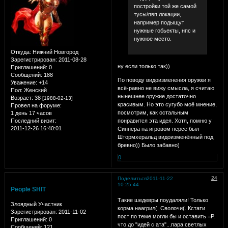
постройки той же самой
тусы/пвп локации,
например подыщут
нужные гобьекты, нпс и
нужное место.
Откуда:
Нижний Новгород
Зарегистрирован
: 2011-08-28
ну если только так))
Приглашений:
0
Сообщений:
188
По поводу видоизменения оружки я
Уважение:
+14
всё-равно не вижу смысла, я считаю
Пол:
Женский
нынешнее оружие достаточно
Возраст:
38
[1988-02-13]
красивым. Но это сугубо моё мнение,
Провел на форуме:
посмотрим, как остальным
1 день 17 часов
Последний визит:
понравится эта идея. Хотя, помню у
2011-12-26 16:40:01
Синнера на игровом персе был
Штормхеральд видоизменённый под
бревно)) Было забавно)
0
24
Поделиться
2011-11-22
10:25:44
People SHIT
Такие шедевры поудаляли! Только
Злоядный Участник
корма наагрил(. Сволочи(. Кстати
Зарегистрирован
: 2011-11-02
пост по теме могли бы и оставить =Р,
Приглашений:
0
что до "идей с ата"...пара светлых
Сообщений:
121