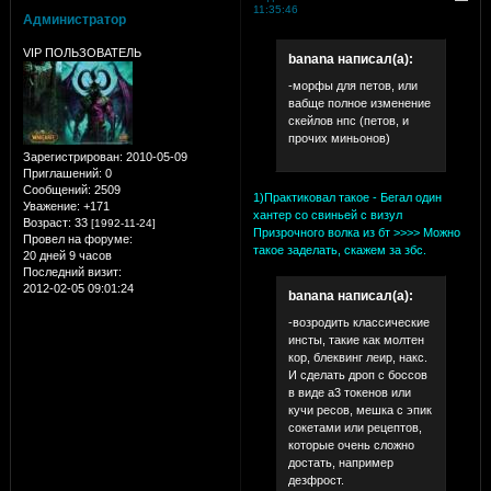
11:35:46
Администратор
VIP ПОЛЬЗОВАТЕЛЬ
banana написал(а):
-морфы для петов, или
вабще полное изменение
скейлов нпс (петов, и
прочих миньонов)
Зарегистрирован
: 2010-05-09
Приглашений:
0
Сообщений:
2509
1)Практиковал такое - Бегал один
Уважение:
+171
хантер со свиньей с визул
Возраст:
33
[1992-11-24]
Призрочного волка из бт >>>> Можно
Провел на форуме:
такое заделать, скажем за збс.
20 дней 9 часов
Последний визит:
2012-02-05 09:01:24
banana написал(а):
-возродить классические
инсты, такие как молтен
кор, блеквинг леир, накс.
И сделать дроп с боссов
в виде а3 токенов или
кучи ресов, мешка с эпик
сокетами или рецептов,
которые очень сложно
достать, например
дезфрост.