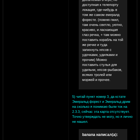
доступная к телепорту
локация, где-нибудь в
том же самом емералд
форесте. (помню гмил,
там очень светло, уютно,
красиво, и ласкающая
глаз речка, + там можно
поставить корабль на той
же речке и туда
запихнуть нпсов с
удочками, удилками и
прочим) Можно
поставить стулья для
удильни, нпсов-рыбаков,
всяких тролей или
моржей и прочее.
5) читай пункт номер 3, да кстате
Эмеральд форест и Эмеральд дрим
на сколько я понимаю были ток на
2.3.3, сейчас эта карта отсутствует.
Точно утверждать не могу, но я лично
не нашел.
banana написал(а):