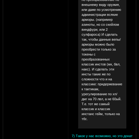
внешнему виду оружия,
или даже по усмотрению
администрации всякие
арморы. (например
азиноты, но со скейлом
виндфури, или 2
сулфароса) И сделать
так, чтобы данные вепы/
арморы можно было
преобрести только за
токены с
преобразованных
классик инстов (мк, бвл,
накс). И сделать эти
инсты такие же по
сложности что и на
классике: придержевание
к тактикам,
урегулирование по хп/
дмг на 70 лвл, а не 60ый.
Т.е. тот же самый
классик и классик
инстанс гейм, только на
тбс.
7) Такое у нас возможно, но это донат