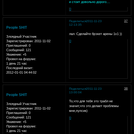
и стоит довольно дорого....
0
37
Поделиться
2011-11-23
12:13:35
People SHIT
лал. Сделайте брэкет арены 1х1 ))
Злоядный Участник
Зарегистрирован
: 2011-11-02
0
Приглашений:
0
Сообщений:
121
Уважение:
+5
Провел на форуме:
1 день 21 час
Последний визит:
2012-01-01 04:44:02
38
Поделиться
2011-11-23
13:00:04
People SHIT
То,что для тебя это трабл не
Злоядный Участник
значит,что это делает проблемы
Зарегистрирован
: 2011-11-02
мне,пупсик)
Приглашений:
0
Сообщений:
121
0
Уважение:
+5
Провел на форуме:
1 день 21 час