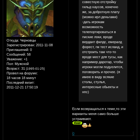
совестную отстройку
гильд-хаусов, конечно
же, за добротную плату
(можно ирл деньгами)
-дать игрокам
возможность
телепортироваться в
гмские локи, вроде
Откуда:
Черновцы
вердант филдс, емералд
Зарегистрирован
: 2011-11-08
форест, гм тест исланд, и
Приглашений:
0
отстроить там что-то
Сообщений:
58
вроде мест для тусы, как
Уважение:
+1
например даротар, чтобы
Пол:
Мужской
игроки могли подуелится,
Возраст:
31
[1995-01-25]
поговорить и прочее. (я
Провел на форуме:
имею в виду всякие
18 часов 18 минут
столы, стулья,
Последний визит:
интересные обьекты и
2011-12-21 17:50:19
нпс)
Если возвращаться к теме,то эти
варианты меня само больше
устраивают.
0