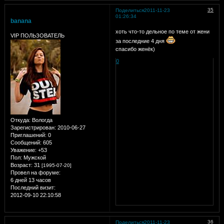
35
Поделиться
2011-11-23
01:26:34
banana
хоть что-то дельное по теме от жени
VIP ПОЛЬЗОВАТЕЛЬ
за последние 4 дня
спасибо женёк)
0
Откуда:
Вологда
Зарегистрирован
: 2010-06-27
Приглашений:
0
Сообщений:
605
Уважение:
+53
Пол:
Мужской
Возраст:
31
[1995-07-20]
Провел на форуме:
6 дней 13 часов
Последний визит:
2012-09-10 22:10:58
36
Поделиться
2011-11-23