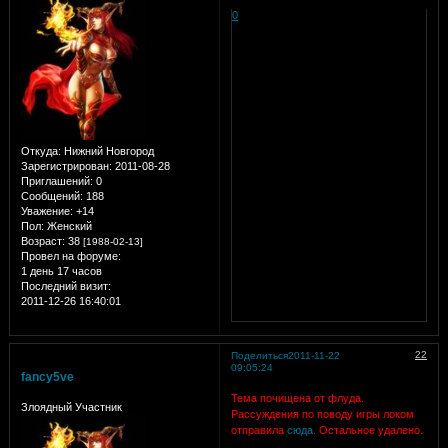
0
Откуда:
Нижний Новгород
Зарегистрирован
: 2011-08-28
Приглашений:
0
Сообщений:
188
Уважение:
+14
Пол:
Женский
Возраст:
38
[1988-02-13]
Провел на форуме:
1 день 17 часов
Последний визит:
2011-12-26 16:40:01
22
Поделиться
2011-11-22
09:05:24
fancy5ve
Тема почищена от флуда.
Злоядный Участник
Рассуждения по поводу игры локом
отправила
сюда
. Остальное удалено.