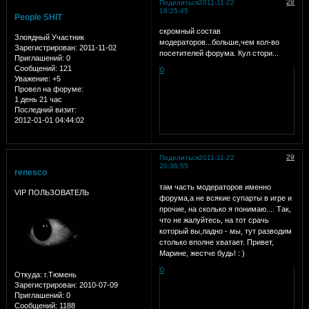
28
Поделиться
2011-11-22
18:25:45
People SHIT
скромный состав
Злоядный Участник
модераторов...больше,чем кол-во
Зарегистрирован
: 2011-11-02
посетителей форума. Кул стори...
Приглашений:
0
Сообщений:
121
0
Уважение:
+5
Провел на форуме:
1 день 21 час
Последний визит:
2012-01-01 04:44:02
29
Поделиться
2011-11-22
20:36:55
renesco
там часть модераторов именно
VIP ПОЛЬЗОВАТЕЛЬ
форума,а не всякие супарты в игре и
прочие, на сколько я понимаю.... Так,
что не жалуйтесь, на тот срачь
который вы,ладно - мы, тут разводим
столько вполне хватает. Привет,
Марине, жестче будь! : )
0
Откуда:
г.Тюмень
Зарегистрирован
: 2010-07-09
Приглашений:
0
Сообщений:
1188