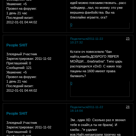
идей можно повзаимствовать...расс
Уважение:
+5
чейнджер...лал, по моему это уже
Провел на форуме:
вершина фанбойства. Вы на
1 день 21 час
близлайке играете, ога?
Последний визит:
2012-01-01 04:44:02
0
25
Поделиться
2011-11-22
10:27:32
People SHIT
Кстати оч повеселило "бан
Злоядный Участник
найта,намба,ДОБРОГО ЯВРЕЯ
Зарегистрирован
: 2011-11-02
МОЙШИ....блаблабла". Типо царь
Приглашений:
0
распорядился xDxD. С каких пор
Сообщений:
121
пацаны на 1600 имеют права
Уважение:
+5
балакать?
Провел на форуме:
1 день 21 час
0
Последний визит:
2012-01-01 04:44:02
26
Поделиться
2011-11-22
16:14:04
People SHIT
Эм...один XD. Сколько раз я звонил
Злоядный Участник
тебе в скайп,а ты не брала(. И
Зарегистрирован
: 2011-11-02
какбы..."я удалил
Приглашений:
0
вов,Найт,нипаиграем троечку на