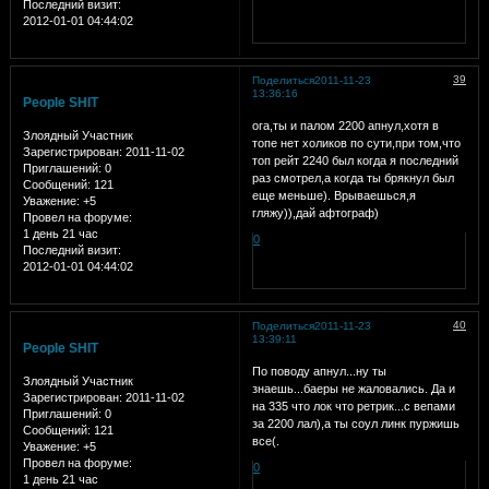
Последний визит:
2012-01-01 04:44:02
39
Поделиться
2011-11-23
13:36:16
People SHIT
ога,ты и палом 2200 апнул,хотя в
Злоядный Участник
топе нет холиков по сути,при том,что
Зарегистрирован
: 2011-11-02
топ рейт 2240 был когда я последний
Приглашений:
0
раз смотрел,а когда ты брякнул был
Сообщений:
121
еще меньше). Врываешься,я
Уважение:
+5
гляжу)),дай афтограф)
Провел на форуме:
1 день 21 час
0
Последний визит:
2012-01-01 04:44:02
40
Поделиться
2011-11-23
13:39:11
People SHIT
По поводу апнул...ну ты
Злоядный Участник
знаешь...баеры не жаловались. Да и
Зарегистрирован
: 2011-11-02
на 335 что лок что ретрик...с вепами
Приглашений:
0
за 2200 лал),а ты соул линк пуржишь
Сообщений:
121
все(.
Уважение:
+5
Провел на форуме:
0
1 день 21 час