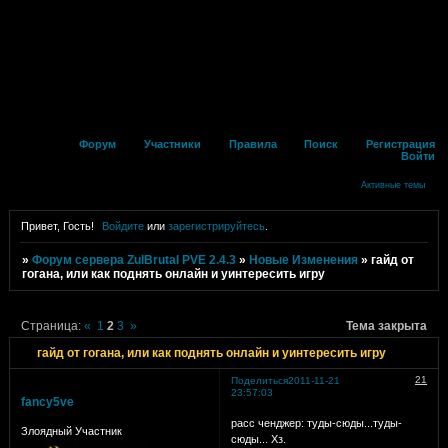
Форум
Участники
Правила
Поиск
Регистрация
Войти
Активные темы
Привет, Гость!
Войдите
или
зарегистрируйтесь
.
»
Форум сервера ZulBrutal PVE 2.4.3
»
Новые Изменения
»
гайд от
гогана, или как поднять онлайн и уинтересить игру
Страница:
«
1
2
3
»
Тема закрыта
гайд от гогана, или как поднять онлайн и уинтересить игру
21
Поделиться
2011-11-21
23:57:03
fancy5ve
расс ченджер: туды-сюды...туды-
Злоядный Участник
сюды... Хз.