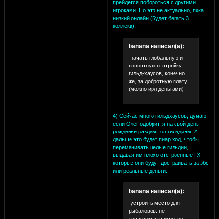
прейдется побороться с другими
игроками..Но это не актуально, пока
низкий онлайн (Будет бегать 3
коллеки).
banana написал(а):
-начать глобальную и
совестную отстройку
гильд-хаусов, конечно
же, за добротную плату
(можно ирл деньгами)
4) Сейчас много гильдхаусов, думаю
если Олег одобрит, я на свой день
рожденье раздам топ гильдиям. А
дальше это будет пиар ход, чтобы
переманивать целые гильдии,
выдавая им плохо отстроенные ГХ,
которые они будут достраивать за збс
или реальные деньги.
banana написал(а):
-устроить место для
рыбаловов: не
досагяемая в игре, но