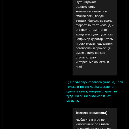
-дать игрокам
возможность
телепортироваться в
гмские локи, вроде
вердант филдс, емералд
форест, гм тест исланд, и
отстроить там что-то
вроде мест для тусы, как
например даротар, чтобы
игроки могли подуелится,
поговорить и прочее. (я
имею в виду всякие
столы, стулья,
интересные обьекты и
нпс)
6) Не это звучит совсем ужасно, Если
только в тот же Azshara crater и
сделать квест, который откроет тп
туда. Но о5 же онли мал и нет
смысла.
banana написал(а):
-добавить в игру не
изменённые по статам,
но преобразованные по