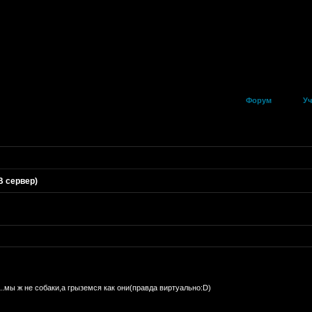
Форум
Уч
B сервер)
...мы ж не собаки,а грыземся как они(правда виртуально:D)