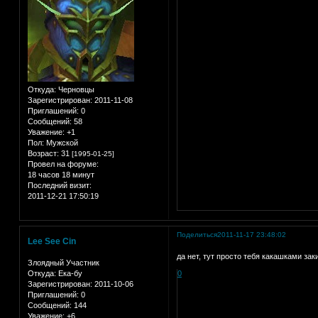
Откуда:
Черновцы
Зарегистрирован
: 2011-11-08
Приглашений:
0
Сообщений:
58
Уважение:
+1
Пол:
Мужской
Возраст:
31
[1995-01-25]
Провел на форуме:
18 часов 18 минут
Последний визит:
2011-12-21 17:50:19
Поделиться
2011-11-17 23:48:02
Lee See Cin
да нет, тут просто тебя какашками зак
Злоядный Участник
Откуда:
Ека-бу
0
Зарегистрирован
: 2011-10-06
Приглашений:
0
Сообщений:
144
Уважение:
+6