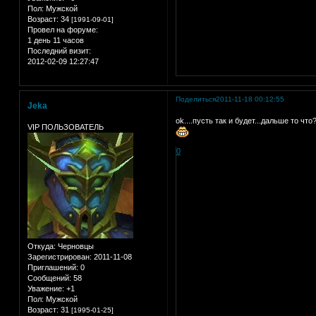
Пол:
Мужской
Возраст:
34
[1991-09-01]
Провел на форуме:
1 день 11 часов
Последний визит:
2012-02-09 12:27:47
Поделиться
2011-11-18 00:12:55
Jeka
ok....пусть так и будет...дальше то что?
VIP ПОЛЬЗОВАТЕЛЬ
0
Откуда:
Черновцы
Зарегистрирован
: 2011-11-08
Приглашений:
0
Сообщений:
58
Уважение:
+1
Пол:
Мужской
Возраст:
31
[1995-01-25]