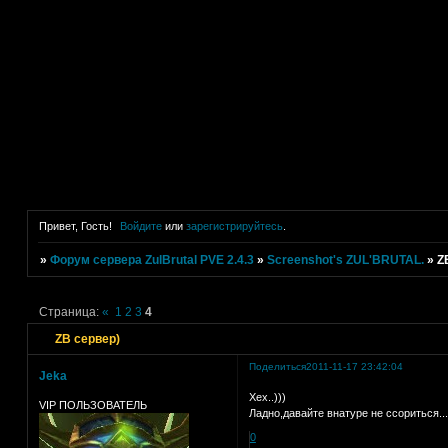
Привет, Гость!
Войдите
или
зарегистрируйтесь
.
»
Форум сервера ZulBrutal PVE 2.4.3
»
Screenshot's ZUL'BRUTAL.
»
Z
Страница:
«
1
2
3
4
ZB сервер)
Поделиться
2011-11-17 23:42:04
Jeka
Хех..)))
VIP ПОЛЬЗОВАТЕЛЬ
Ладно,давайте внатуре не ссориться..
0