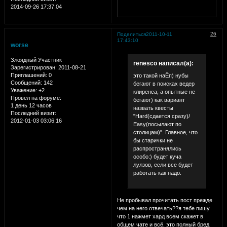
2014-09-26 17:37:04
26
Поделиться
2011-10-11
17:43:10
worse
Злоядный Участник
renesco написал(а):
Зарегистрирован
: 2011-08-21
Приглашений:
0
это такой наЁп) нубы
Сообщений:
142
бегают в поисках ведер
Уважение:
+2
клиренса, а опытные не
Провел на форуме:
бегают) как вариант
1 день 12 часов
назвать квесты
Последний визит:
"Hard(сдается сразу)/
2012-01-03 03:06:16
Easy(посылают по
столицам)". Главное, что
бы старички не
распространялись
особо:) будет куча
лулзов, если все будет
работать как надо.
Не пробывал прочитать пост прежде
чем на него отвечать??я тебе пишу
что 1 нажмет хард всем скажет в
общем чате и всё, это полный бред