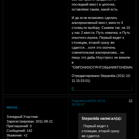
последний квест в цепочке,
оставляем таким, какой есть.
И да если возможно сделать
альтернативный квест, вместо 4
столиц по выбору. Скажем так: на 10
у нас 2 квеста: Путь новичка. и Путь
опытного игрока. Первый ведет к
столицам, второй сразу же
сдается....хотя это ооочень
сомнительная альтернатива... но
пишу это дабы Ноустресс не винили
в
"ОМГОНИХОТЯЧТОБЫНИКТОНЕКАЧАЛСЯ!!
Отредактировано Stepanida (2011-10-
11 15:53:01)
0
24
Поделиться
2011-10-11
16:50:07
worse
Злоядный Участник
Stepanida написал(а):
Зарегистрирован
: 2011-08-21
Приглашений:
0
. Первый ведет к
Сообщений:
142
столицам, второй сразу
Уважение:
+2
же сдается.