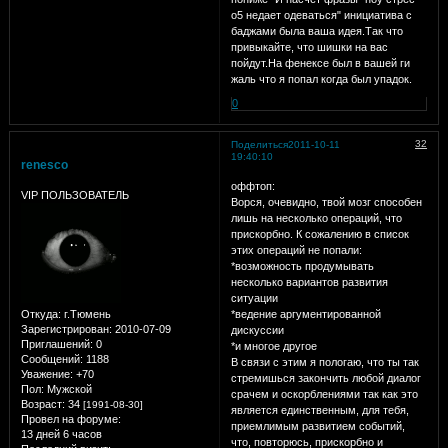
о5 недает одеваться" инициатива с
баджами была ваша идея.Так что
привыкайте, что шишки на вас
пойдут.На фенексе был в вашей ги
жаль что я попал когда был упадок.
0
32
Поделиться
2011-10-11
19:40:10
renesco
оффтоп:
VIP ПОЛЬЗОВАТЕЛЬ
Ворся, очевидно, твой мозг способен
лишь на несколько операций, что
прискорбно. К сожалению в список
этих операций не попали:
*возможность продумывать
несколько вариантов развития
ситуации
Откуда:
г.Тюмень
*ведение аргументированной
Зарегистрирован
: 2010-07-09
дискуссии
Приглашений:
0
*и многое другое
Сообщений:
1188
В связи с этим я пологаю, что ты так
Уважение:
+70
стремишься закончить любой диалог
Пол:
Мужской
срачем и оскорблениями так как это
Возраст:
34
[1991-08-30]
является единственным, для тебя,
Провел на форуме:
приемлимым развитием событий,
13 дней 6 часов
что, повторюсь, прискорбно и