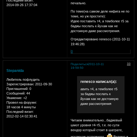
Последний визит:
печально.
2014-09-26 17:37:04
По теме(на самом деле нифига не по
теме, но уж простите):
Идею поставить т4, а темболее т5 за
баджы послать к йухам как не
достоиную даже рассмотрения.
Отредактировано renesco (2011-10-11
19:46:28)
0
33
Поделиться
2011-10-11
19:59:50
Stepanida
Любитель пофлудить
renesco написал(а):
Зарегистрирован
: 2011-09-30
Приглашений:
0
авить т4, а темболее т5
Сообщений:
44
за баджы послать к
Уважение:
+2
йухам как не достоиную
Провел на форуме:
даже рассмотрения
18 часов 4 минуты
Последний визит:
2012-02-14 02:30:41
Читаем внимательно...баджевый
шмот уровня т4-т5, т.е. по сути
вендор который стоит в шатрате,
исключая островного...
Видимо я