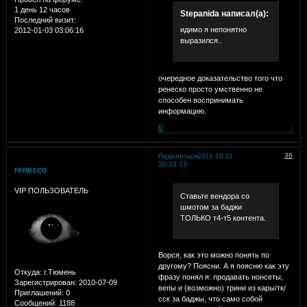
1 день 12 часов
Stepanida написал(а):
Последний визит:
идимо я непонятно
2012-01-03 03:06:16
выразился..
очередное доказательство того что
ренеско просто умственно не
способен воспринимать
информацию.
0
36
Поделиться
2011-10-11
20:23:13
renesco
VIP ПОЛЬЗОВАТЕЛЬ
Ставьте вендора со
шмотом за баджи
ТОЛЬКО т4-т5 контента.
Ворся, как это можно понять по
другому? Поясни. А я поясню как эту
Откуда:
г.Тюмень
фразу понял я: продавать нонсеты,
Зарегистрирован
: 2010-07-09
вепы и (возможно) трини из кары/тк/
Приглашений:
0
сск за баджы, что само собой
Сообщений:
1188