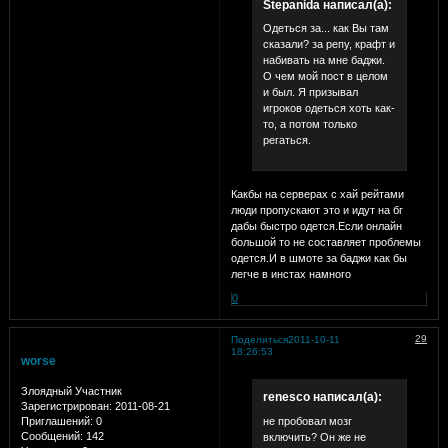
Stepanida написал(а):
Одеться за... как Вы там
сказали? за репу, крафт и
набивать на мне баджи.
О чем мой пост в целом
и был. Я призывал
игроков одеться хоть как-
то, а потом только
регаться.
Какбы на серверах с хай рейтами
люди пропускают это и идут на бг
дабы быстро одется.Если онлайн
большой то не составляет проблемы
одется.И в шмоте за баджи как бы
легче в инстах намного
0
29
Поделиться
2011-10-11
18:26:53
worse
Злоядный Участник
renesco написал(а):
Зарегистрирован
: 2011-08-21
Приглашений:
0
не пробовал мозг
Сообщений:
142
включить? Он же не