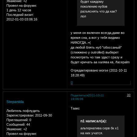
Уважение:
+2
будет каждому
Провел на форуме:
поколению нубов
1 день 12 часов
разъяснять что да как?
Последний визит:
лол
2012-01-03 03:06:16
у меня он включен всегда,даже во
время сна, а вот у тебя видимо
НИКОГДА..=(
да любой блять нуб "обоссаный"
(спижжено у outrolled) выберет
посмотреть чо там здаст сразу и
будет кричать аа халява кв, /facepalm
Отредактировано worse (2011-10-11
18:28:49)
0
30
Поделиться
2011-10-11
19:06:06
Stepanida
Таакс
Любитель пофлудить
Зарегистрирован
: 2011-09-30
Приглашений:
0
n1 написал(а):
Сообщений:
44
альтернатива серв бк х1
Уважение:
+2
на них учатся.
Провел на форуме: