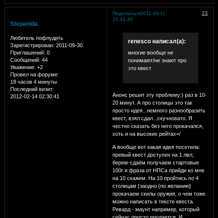
23
Поделиться
2011-10-11
15:42:40
Stepanida
Любитель пофлудить
renesco написал(а):
Зарегистрирован
: 2011-09-30
Приглашений:
0
многие вообще не
Сообщений:
44
понимают/не знают про
Уважение:
+2
это квест
Провел на форуме:
18 часов 4 минуты
Последний визит:
Анонс решит эту проблему:) раз в 10-
2012-02-14 02:30:41
20 минут. А про столицы это так
просто идея...немного разнообразить
квест, взял сдал...скучновато. Я
честно сказать без него прокачался,
хоть и на высоких рейтах=/
А вообще вот какая идея посетила:
превый квест доступен на 1 лвл,
берем-сдаём получаем стартовые
100г и фраза от НПСа прийди ко мне
на 10 скажем. На 10 пройтись по 4
столицам (заодно {по желанию}
прокачаем скилы оружия, о чем тоже
можно написать в тексте квеста.
Ревард - маунт например, который
сейчас просто продается. И