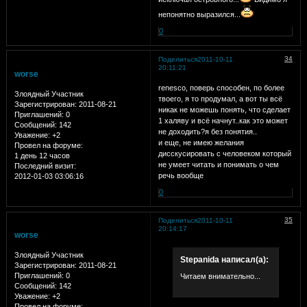
непонятно выразился...
0
34
Поделиться
2011-10-11
20:11:21
worse
renesco, поверь способен, по более
Злоядный Участник
твоего, я то продумал, а вот ты всё
Зарегистрирован
: 2011-08-21
никак не можешь понять, что сделает
Приглашений:
0
1 халяву и всё начнут..как это может
Сообщений:
142
не доходить?я без понятия..
Уважение:
+2
и еще, не имею желания
Провел на форуме:
дисскусировать с человеком который
1 день 12 часов
не умеет читать и понимать о чем
Последний визит:
речь вообще
2012-01-03 03:06:16
0
35
Поделиться
2011-10-11
20:14:17
worse
Злоядный Участник
Stepanida написал(а):
Зарегистрирован
: 2011-08-21
Приглашений:
0
Читаем внимательно...
Сообщений:
142
Уважение:
+2
Провел на форуме: