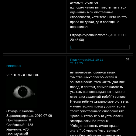
думаю что сам сет
п.с. срач начал ты, тоесть пытаться
оценивать мои умственные
способности, хотя тебе никто на это
права не давал, да и вообще не
спрашивал.
Отредактировано worse (2011-10-11
20:45:00)
0
38
Поделиться
2011-10-11
21:13:25
renesco
ну, во-первых, оценкой твоих
VIP ПОЛЬЗОВАТЕЛЬ
"умственных" способностей я
занялся после, того как ты дал мне
повод, и притом, поимел наглость
указать на неоправданность моего
ответа на заданный тобой(!) вопрос.
И если тебе не хватило моего ответа,
у меня возник повод усомниться в
Откуда:
г.Тюмень
твоих "умственных" способностях.
Зарегистрирован
: 2010-07-09
Уровень которых был установлен
Приглашений:
0
эмпирически. Во-вторых,
Сообщений:
1188
"Общественность имеет право
Уважение:
+70
знать!" об уровне "умственных"
Пол:
Мужской
способностей индивидуумов эту