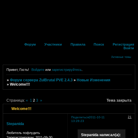
Форум
Участники
Правила
Поиск
Регистрация
Войти
Активные темы
Привет, Гость!
Войдите
или
зарегистрируйтесь
.
»
Форум сервера ZulBrutal PVE 2.4.3
»
Новые Изменения
»
Welcome!!!
Страница:
«
1
2
3
»
Тема закрыта
Welcome!!!
21
Поделиться
2011-10-11
13:28:23
Stepanida
Любитель пофлудить
Stepanida написал(а):
Зарегистрирован
: 2011-09-30