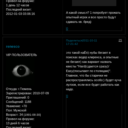
Провел на форуме:
1 день 12 часов
Последний визит:
А какой смысл? 1 попробует прожать
2012-01-03 03:06:16
опытный игрок и все просто будут
сдавать кв. бред)
0
25
Поделиться
2011-10-11
17:21:42
renesco
это такой наЁп) нубы бегают в
VIP ПОЛЬЗОВАТЕЛЬ
поисках ведер клиренса, а опытные
не бегают) как вариант назвать
квесты "Hard(сдается сразу)/
Easy(посылают по столицам)".
Главное, что бы старички не
распространялись особо:) будет куча
лулзов, если все будет работать как
Откуда:
г.Тюмень
надо.
Зарегистрирован
: 2010-07-09
0
Приглашений:
0
Сообщений:
1188
Уважение:
+70
Пол:
Мужской
Возраст:
34
[1991-08-30]
Провел на форуме:
13 дней 6 часов
Последний визит: