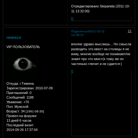
Отредактировано Stepanida (2011-10-
11 13:32:00)
0
22
Поделиться
2011-10-11
14:08:37
renesco
вполне здраво мыслишь... Но смысла
VIP ПОЛЬЗОВАТЕЛЬ
разводить это квест на столицы я не
вижу, многие вообще не понимают/не
знают про это квест(к тому же он
частенько глючит и не сдается:)
0
Откуда:
г.Тюмень
Зарегистрирован
: 2010-07-09
Приглашений:
0
Сообщений:
1188
Уважение:
+70
Пол:
Мужской
Возраст:
34
[1991-08-30]
Провел на форуме:
13 дней 6 часов
Последний визит:
2014-09-26 17:37:04