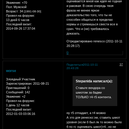
оценивается мной как идея не годная
Уважение:
+70
и раковая. В свою очередь твоя
Пол:
Мужской
фраза не менее яркое
Возраст:
34
[1991-08-30]
доказательство того, что ты не
Провел на форуме:
способен общаться в пределах
13 дней 6 часов
Последний визит:
нормы и стремишься свести все в
2014-09-26 17:37:04
срач. Что и (не) требовалось
доказать.
Отредактировано renesco (2011-10-11
20:28:17)
0
37
Поделиться
2011-10-11
20:43:26
worse
Злоядный Участник
Stepanida написал(а):
Зарегистрирован
: 2011-08-21
Приглашений:
0
Ставьте вендора со
Сообщений:
142
шмотом за баджи
Уважение:
+2
ТОЛЬКО т4-т5 контента.
Провел на форуме:
1 день 12 часов
Последний визит:
ну т5 отпадает, а т4 можно
2012-01-03 03:06:16
А это для ренеско:эм, ставить шмот
уровня (если б был лк то можно было
б по гс оценивать шмот)т4...но не