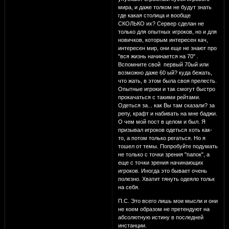
мира, и даже толком не будут знать
где какая столица и вообще
СКОЛЬКО их? Сервер сделан не
только для опытных игроков, но и для
новичков, которым интересен кач,
интересен мир, они еще не знают про
"вся жизнь начинается на 70" .
Вспомните свой первый 70ый или
возможно даже 60 ый? куда бежать,
что жать, в этом была своя прелесть.
Опытные игроки и так смогут быстро
прокачаться с такими рейтами.
Одеться за... как Вы там сказали? за
репу, крафт и набивать на мне баджи.
О чем мой пост в целом и был. Я
призывал игроков одеться хоть как-
то, а потом только регаться. Но я
тошел от темы. Попробуйте подумать
не только с точки зрения "папок", а
еще с точки зрения начинающих
игроков. Иногда это бывает очень
полезно. Хватит тянуть одеяло тольк
на себя.
П.С. Это всего лишь мои мысли и они
не коем образом не претендуют на
абсолютную истину в последней
инстанции.