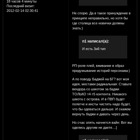
18 часов 4 минуты
Последний визит:
2012-02-14 02:30:41
Не спорю. Да в такое принуждение в
принципе неправильно, но хотя бы
где столица все новички должны
знать:)
n1 написал(а):
И есть 3ий тип
РП-роле плей, вживание в образ
придумывание историй персонажа:)
А по поводу Баджей на БГ? вот моя
идея, местами радикальная: Ставьте
вендора со шмотом за баджи
ТОЛЬКО т4-т5 контента. Никакого
шмота с острова. И в ПВП будет
полегче и инсты чистить надо будет,
что бы одеваться дальше. И скажем
вернуть баджи и давать через день.
Но счас опять начнется вайн: Вот вы
оделись другим не даете....[