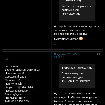
n1 написал(а):
Какбы на серверах с хай
рейтами люди
пропускают это
А хай рейты на кач ни коем образм не
заставляют вас пропускать 3
поколения (если можно так
выразитсья) инстов
0
31
Поделиться
2011-10-11
19:20:19
n1
Бог форума
Stepanida написал(а):
Зарегистрирован
: 2010-08-14
Приглашений:
0
Ставьте вендора со
Сообщений:
2603
шмотом за баджи
Уважение:
+120
ТОЛЬКО т4-т5 контента.
Пол:
Мужской
Возраст:
35
[1990-12-26]
Провел на форуме:
Ну это надо уже предлагать в теме
1 месяц 3 дня
про баджи.Но т5 шмот выше уровня
Последний визит:
баджей.т4 на мой взгляд немного
2012-08-28 15:23:33
пониже "И насчет фразы "ноу стрес