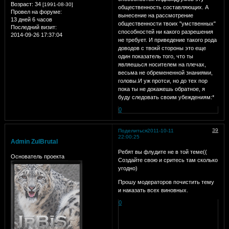
Возраст:
34
[1991-08-30]
общественность составляющих. А
Провел на форуме:
вынесение на рассмотрение
13 дней 6 часов
общественности твоих "умственных"
Последний визит:
способностей ни какого разрешения
2014-09-26 17:37:04
не требует. И приведение такого рода
доводов с твокй стороны это еще
один показатель того, что ты
являешься носителем на плечах,
весьма не обремененной знаниями,
головы.И уж протси, но до тех пор
пока ты не докажешь обратное, я
буду следовать своим убеждениям:*
0
39
Поделиться
2011-10-11
22:00:25
Admin ZulBrutal
Ребят вы флудите не в той теме((
Основатель проекта
Создайте свою и сритесь там сколько
угодно)
Прошу модераторов почистить тему
и наказать всех виновных.
0