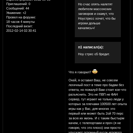
Приглашений:
0
Но счас опять налетят
Сообщений:
44
любители массонских
Уважение:
+2
заговоров и скажут, что
Провел на форуме:
Ноустресс хочет, что бы
18 часов 4 минуты
игроки дольше
Последний визит:
качались=/
2012-02-14 02:30:41
n1 написал(а):
Ноу стрес о5 бредит.
Что я говорил?
Окей, я оставил Ваш, не совсем
логичный пост в теме про баджи без
ответа, но пожалуй Вам стоит кое-что
разъяснить. Это не ПВП не ФАН
сервер, тут играют не только люди у
которых за плечами 100500 лет опыта
игры как у Вас, для многих это
первый или может быть 2ой 70 перс
за всю их жизнь. И с таким быстырм
качем, с телепортами и проч (я не
говорю, что это плохо) они просто
упускают огромный кусок игрового