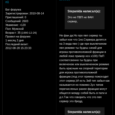
n1
Бог форума
Stepanida написал(а):
Зарегистрирован
: 2010-08-14
Приглашений:
0
Это не ПВП не ФАН
Сообщений:
2603
сервер,
Уважение:
+120
Пол:
Мужской
Возраст:
35
[1990-12-26]
Не фан да.Но про пвп сервер ты
Провел на форуме:
забыл кое что 1но.Сервера делятся
1 месяц 3 дня
на 3 вида пве ( где при выключином
Последний визит:
пвп режиме ты будеш синий для
2012-08-28 15:23:33
игрока противоположной фракции в
любой локе пример нск х100) ПвП
соответсвенно ты будеш при
включеном или выключенном режиме
быть красным на спорной територии
для игрока противоположной
фракции.(под этот пример пожоходит
этот сервер.)И есть 3ий тип забыл как
называется но помимо 2ух типов
перечисленых ранее фракции могут
общатся между собой быть в пати и
д.п.Так что говорить что это пвп
сервер это бредд.
Stepanida написал(а):