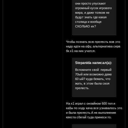
они просто упускают
огромный кусок игрового
мира, и даже толком не
будут знать где какая
столица и вообще
СКОЛЬКО их?
Чтобы познать всю прелесть вов это
надо идти на офу, альтернатива серв
бк х1 на них учатся.
Stepanida написал(а):
Вспомните свой первый
70ый или возможно даже
60 ый? куда бежать, что
жать, в этом была своя
прелесть.
На х1 играл с онлайном 600 тел и
кабы по ходу кача все узнавалось это
и была прелесть.А не выполнение
квеста сбегай туда принеси то.